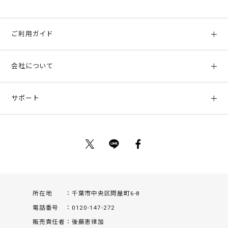
ご利用ガイド
初めての方へ
会社について
ご利用ガイド
会社概要
お支払い方法、配送について
サポート
店舗情報
返品について
お客様サポート
特定商取引法に基づく表示
ポイントについて
お問い合わせ
プライバシーポリシー
サイトマップ
ご利用規約
所在地
千葉市中央区問屋町6-8
電話番号
0120-147-272
販売責任者
後藤恵律加