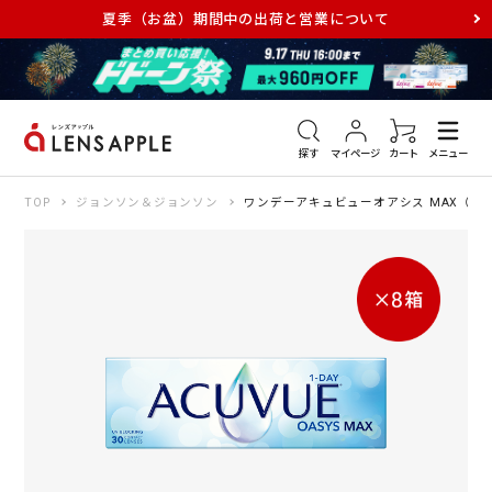
夏季（お盆）期間中の出荷と営業について
アキュビュー
メダリスト
メガネ
探す
マイページ
カート
メニュー
TOP
ジョンソン＆ジョンソン
ワンデーアキュビューオアシス MAX（×8