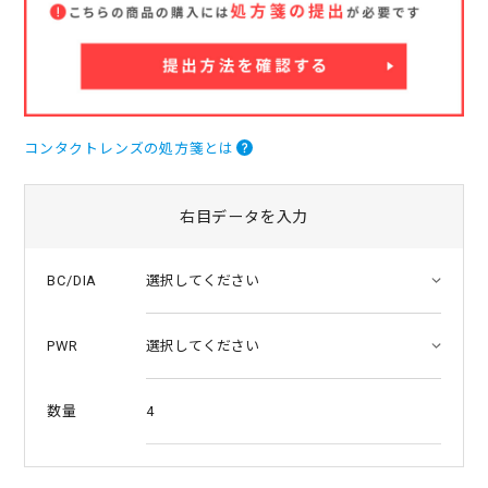
r
a
t
i
n
g
コンタクトレンズの処方箋とは
右目データを入力
BC/DIA
PWR
4
数量