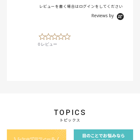
レビューを書く場合は
ログイン
をしてください
Reviews by
0
.
0 レビュー
0
s
t
a
r
r
a
t
i
n
g
TOPICS
トピックス