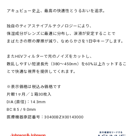
アキュビュー史上、最高の快適性とうるおいを追求。
独自のティアステイブルテクノロジーにより、
保湿成分がレンズに最適に分布し、涙液が安定することで
まばたきの際の摩擦が減り、なめらかさを1日中キープします。
またHEVフィルターで光のノイズをカットし、
散乱しやすい短波長光（380～450nm）を60%以上カットするこ
とで快適な視界を提供してくれます。
※表示価格は税込み価格です
片眼1ヶ月／１箱30枚入
DIA:(直径)：14.3mm
BC:8.5 / 9.0mm
医療機器承認番号：30400BZX00143000