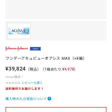
ワンデーアキュビューオアシス MAX（×8箱）
¥39,824
（税込）
（1箱あたり:
¥4,978
）
400pt獲得！
レビューを書く
0
.
送料無料でお届けします！
0
s
購入時の入力項目について
t
a
r