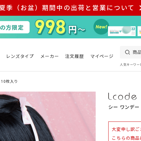
夏季（お盆）期間中の出荷と営業について
レンズタイプ
メーカー
注文履歴
マイページ
人気キーワー
 10枚入り
シー ワンデー
大変申し訳ご
こちらの商品