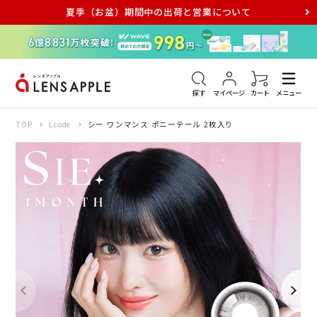
夏季（お盆）期間中の出荷と営業について
アキュビュー
メダリスト
メガネ
探す
マイページ
カート
メニュー
TOP
Lcode
シー ワンマンス ポニーテール 2枚入り