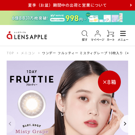
夏季（お盆）期間中の出荷と営業について
アキュビュー
メダリスト
メガネ
探す
マイページ
カート
メニュー
TOP
メニコン
ワンデー フルッティー ミスティグレープ 10枚入り（×8箱