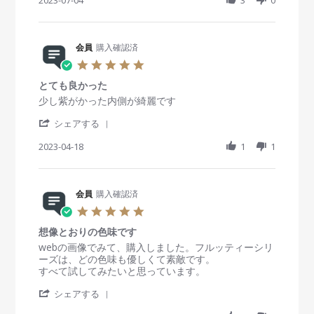
a
w
w
o
3
似
a
t
b
s
n
合
r
i
y
t
4
う
e
n
会
a
J
カ
R
会員
購入確認済
g
員
t
u
ラ
e
o
i
5
l
コ
v
n
n
.
2
ン
i
4
g
とても良かった
0
0
で
e
J
色
s
R
r
少し紫がかった内側が綺麗です
2
す
w
u
は
t
e
e
3
！
b
l
可
'
a
v
v
シェアする
リ
y
2
愛
S
r
i
i
ピ
会
0
い
h
2023-04-18
r
1
1
e
e
買
員
2
a
a
w
w
い
o
3
r
t
b
s
し
n
e
i
y
t
よ
4
R
会員
購入確認済
n
会
a
う
J
e
g
員
t
5
と
u
v
o
i
.
思
l
i
n
n
想像とおりの色味です
0
い
2
e
1
g
s
R
r
webの画像でみて、購入しました。フルッティーシリ
ま
0
w
8
と
t
e
e
ーズは、どの色味も優しくて素敵です。
す
2
b
A
て
a
v
v
すべて試してみたいと思っています。
。
3
y
p
も
r
i
i
会
r
良
'
r
e
e
シェアする
員
2
か
S
a
w
w
o