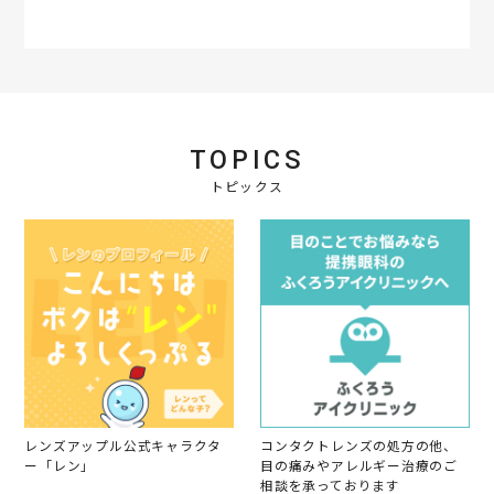
o
2
い
a
t
b
s
n
3
r
i
y
t
9
e
n
会
a
J
R
g
員
t
a
e
o
i
n
v
n
n
2
i
1
g
0
e
9
良
2
TOPICS
w
S
か
3
b
e
っ
トピックス
y
p
た
会
2
で
員
0
す
o
2
。
n
2
1
9
S
e
p
2
0
2
2
レンズアップル公式キャラクタ
コンタクトレンズの処方の他、
ー「レン」
目の痛みやアレルギー治療のご
相談を承っております