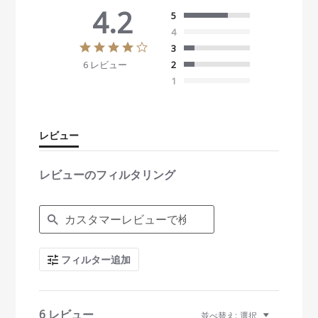
4.2
5
4
4
3
.
6 レビュー
2
2
s
1
t
a
r
r
レビュー
a
t
i
レビューのフィルタリング
n
g
S
e
a
r
c
フィルター追加
h
R
e
v
i
6 レビュー
並べ替え:
選択