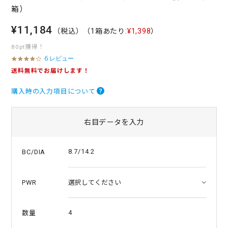
箱）
¥11,184
（税込）
（1箱あたり:
¥1,398
）
80pt獲得！
6 レビュー
4
.
送料無料でお届けします！
2
s
購入時の入力項目について
t
a
r
r
右目データを入力
a
t
i
8.7/14.2
BC/DIA
n
g
PWR
4
数量