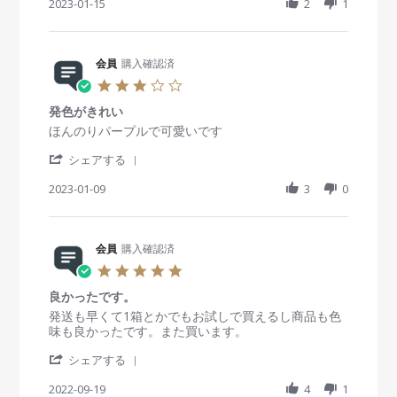
0
っ
h
2023-01-15
t
2
1
b
s
n
2
た
a
i
y
t
1
3
r
n
会
a
8
e
g
員
t
A
R
会員
購入確認済
o
i
p
e
n
n
3
r
v
1
g
.
2
i
5
想
発色がきれい
0
0
e
J
像
s
R
r
ほんのりパープルで可愛いです
2
w
a
と
t
e
e
3
b
n
お
'
a
v
v
シェアする
y
2
り
S
r
i
i
会
0
の
h
2023-01-09
r
3
0
e
e
員
2
色
a
a
w
w
o
3
味
r
t
b
s
n
で
e
i
y
t
1
す
R
会員
購入確認済
n
会
a
5
e
g
員
t
5
J
v
o
i
.
a
i
n
n
良かったです。
0
n
e
9
g
s
R
r
発送も早くて1箱とかでもお試しで買えるし商品も色
2
w
J
発
t
e
e
味も良かったです。また買います。
0
b
a
色
a
v
v
2
y
n
が
'
r
i
i
シェアする
3
会
2
き
S
r
e
e
員
0
れ
h
2022-09-19
a
4
1
w
w