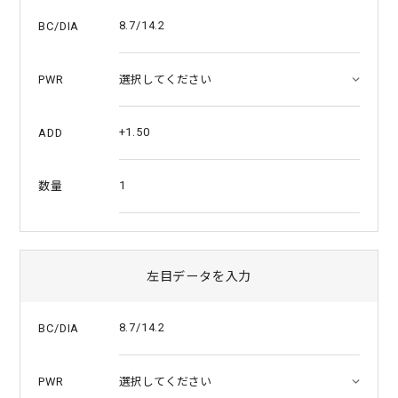
a
t
8.7/14.2
BC/DIA
i
n
g
PWR
+1.50
ADD
1
数量
左目データを入力
8.7/14.2
BC/DIA
PWR