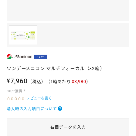
ワンデーメニコン マルチフォーカル（×2箱）
¥7,960
（税込）
（1箱あたり:
¥3,980
）
80pt獲得！
レビューを書く
0
.
0
購入時の入力項目について
s
t
a
右目データを入力
r
r