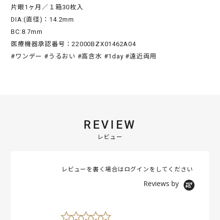
片眼1ヶ月／１箱30枚入
DIA:(直径)：14.2mm
BC:8.7mm
医療機器承認番号：22000BZX01462A04
#ワンデー #うるおい #高含水 #1day #遠近両用
REVIEW
レビュー
レビューを書く場合は
ログイン
をしてください
Reviews by
0