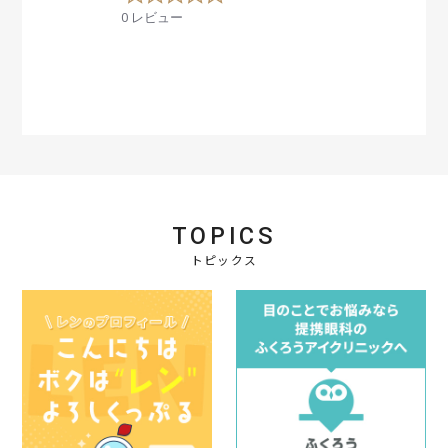
.
0 レビュー
0
s
t
a
r
r
a
t
i
n
g
TOPICS
トピックス