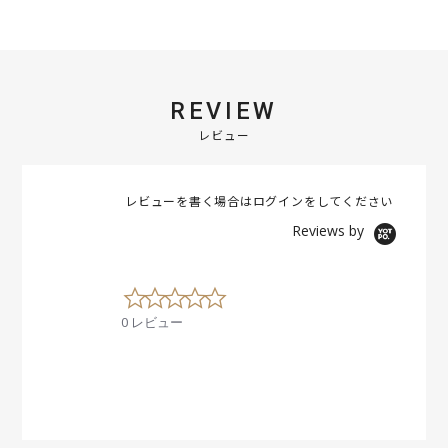
REVIEW
レビュー
レビューを書く場合は
ログイン
をしてください
Reviews by
0
.
0 レビュー
0
s
t
a
r
r
a
t