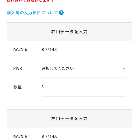
送料無料でお届けします！
0
s
購入時の入力項目について
t
a
r
r
右目データを入力
a
t
i
8.7/14.0
BC/DIA
n
g
PWR
3
数量
左目データを入力
8.7/14.0
BC/DIA