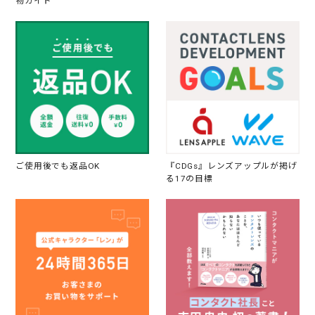
物ガイド
ご使用後でも返品OK
『CDGs』レンズアップルが掲げ
る17の目標