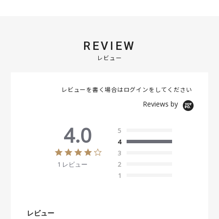
REVIEW
レビュー
レビューを書く場合は
ログイン
をしてください
Reviews by
4.0
5
4
4
3
.
1 レビュー
2
0
s
1
t
a
r
r
レビュー
a