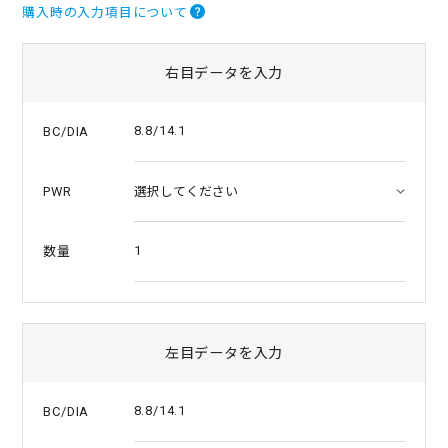
0
購入時の入力項目について
s
t
a
右目データを入力
r
r
a
t
8.8/14.1
BC/DIA
i
n
g
PWR
1
数量
左目データを入力
8.8/14.1
BC/DIA