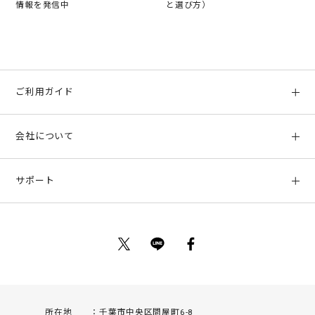
情報を発信中
と選び方）
ご利用ガイド
初めての方へ
会社について
ご利用ガイド
会社概要
お支払い方法、配送について
サポート
店舗情報
返品について
お客様サポート
特定商取引法に基づく表示
ポイントについて
お問い合わせ
プライバシーポリシー
サイトマップ
ご利用規約
所在地
千葉市中央区問屋町6-8