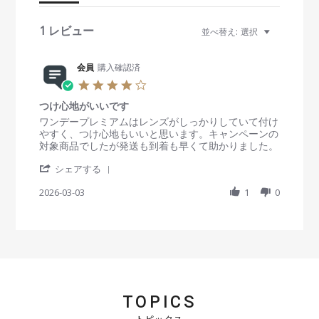
t
i
1 レビュー
並べ替え:
選択
n
g
会員
購入確認済
4
.
つけ心地がいいです
0
s
R
r
ワンデープレミアムはレンズがしっかりしていて付け
t
e
e
やすく、つけ心地もいいと思います。キャンペーンの
a
v
v
対象商品でしたが発送も到着も早くて助かりました。
r
i
i
'
r
e
e
シェアする
S
a
w
w
h
2026-03-03
t
1
0
b
s
a
i
y
t
r
n
会
a
e
g
員
t
R
o
i
e
n
n
v
3
g
i
M
つ
e
a
け
TOPICS
w
r
心
b
2
地