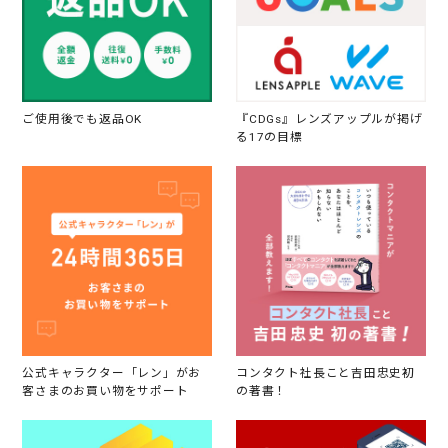
ご使用後でも返品OK
『CDGs』レンズアップルが掲げ
る17の目標
公式キャラクター「レン」がお
コンタクト社長こと吉田忠史初
客さまのお買い物をサポート
の著書！