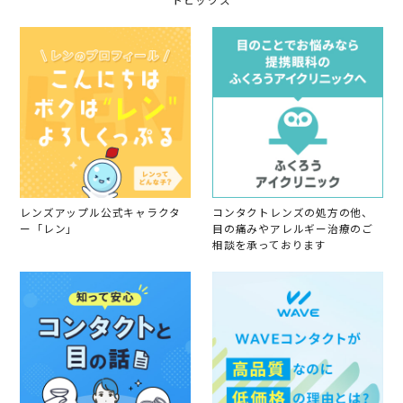
トピックス
y
0
が
会
2
い
員
6
い
o
で
n
す
3
M
a
r
2
0
2
6
レンズアップル公式キャラクタ
コンタクトレンズの処方の他、
ー「レン」
目の痛みやアレルギー治療のご
相談を承っております