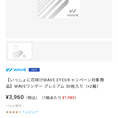
【いっしょに花咲けWAVE EYESキャンペーン対象商
品】WAVEワンデー プレミアム 30枚入り（×2箱）
¥3,960
（税込）
（1箱あたり:
¥1,980
）
120pt獲得！
1 レビュー
4
.