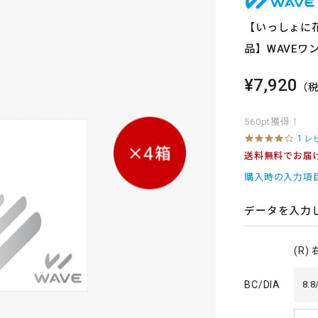
【いっしょに花
品】WAVEワ
¥7,920
（
560pt獲得！
4
1 レ
.
送料無料でお届
0
s
購入時の入力項
t
a
r
データを入力
r
a
t
(R)
i
n
g
BC/DIA
8.8