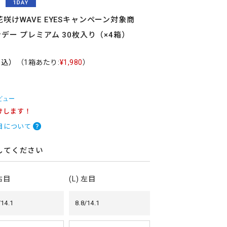
咲けWAVE EYESキャンペーン対象商
ンデー プレミアム 30枚入り（×4箱）
税込）
（1箱あたり:
¥1,980
）
ビュー
けします！
目について
してください
 右目
(L) 左目
/14.1
8.8/14.1