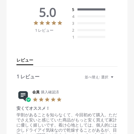
5.0
5
4
5
3
.
1 レビュー
2
0
s
1
t
a
r
r
レビュー
a
t
i
1 レビュー
並べ替え:
選択
n
g
会員
購入確認済
5
.
安くてオススメ！
0
s
R
r
学割があることを知らなくて、今回初めて購入。ただ
t
e
e
でさえ安いと感じていた商品がもっと安く買えて家計
a
v
v
に優しく嬉しいです。着け心地としては、個人的には
r
i
i
少しドライアイ気味なので乾燥することがあるが、目