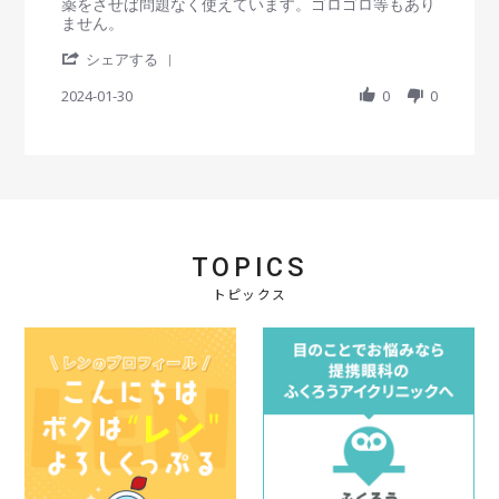
r
e
e
薬をさせば問題なく使えています。ゴロゴロ等もあり
a
w
w
ません。
t
b
s
'
i
y
t
シェアする
S
n
会
a
h
2024-01-30
g
0
0
員
t
a
o
i
r
n
n
e
3
g
R
0
安
e
J
く
v
a
て
i
n
オ
e
2
ス
TOPICS
w
0
ス
b
2
メ
トピックス
y
4
！
会
員
o
n
3
0
J
a
n
2