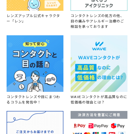
0
2
4
レンズアップル公式キャラクタ
コンタクトレンズの処方の他、
ー「レン」
目の痛みやアレルギー治療のご
相談を承っております
コンタクトレンズや目にまつわ
WAVEコンタクトが高品質なのに
るコラムを発信中！
低価格の理由とは？