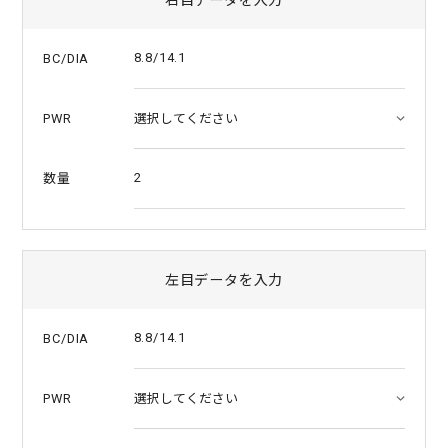
a
t
i
8.8/14.1
BC/DIA
n
g
PWR
2
数量
左目データを入力
8.8/14.1
BC/DIA
PWR