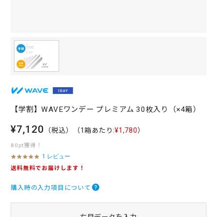
【学割】WAVEワンデー プレミアム 30枚入り（×4箱）
¥7,120
（税込）
（1箱あたり:
¥1,780
）
80pt獲得！
1 レビュー
5
.
送料無料でお届けします！
0
s
購入時の入力項目について
t
a
r
r
右目データを入力