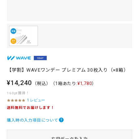
【学割】WAVEワンデー プレミアム 30枚入り（×8箱）
¥14,240
（税込）
（1箱あたり:
¥1,780
）
160pt獲得！
1 レビュー
5
.
送料無料でお届けします！
0
s
購入時の入力項目について
t
a
r
r
右目データを入力