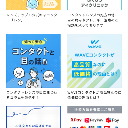
0
2
4
レンズアップル公式キャラクタ
コンタクトレンズの処方の他、
ー「レン」
目の痛みやアレルギー治療のご
相談を承っております
コンタクトレンズや目にまつわ
WAVEコンタクトが高品質なのに
るコラムを発信中！
低価格の理由とは？