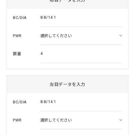
a
t
i
8.8/14.1
BC/DIA
n
g
PWR
4
数量
左目データを入力
8.8/14.1
BC/DIA
PWR