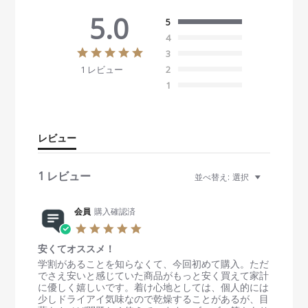
5.0
5
4
5
3
.
1 レビュー
2
0
s
1
t
a
r
r
レビュー
a
t
i
1 レビュー
並べ替え:
選択
n
g
会員
購入確認済
5
.
安くてオススメ！
0
s
R
r
学割があることを知らなくて、今回初めて購入。ただ
t
e
e
でさえ安いと感じていた商品がもっと安く買えて家計
a
v
v
に優しく嬉しいです。着け心地としては、個人的には
r
i
i
少しドライアイ気味なので乾燥することがあるが、目