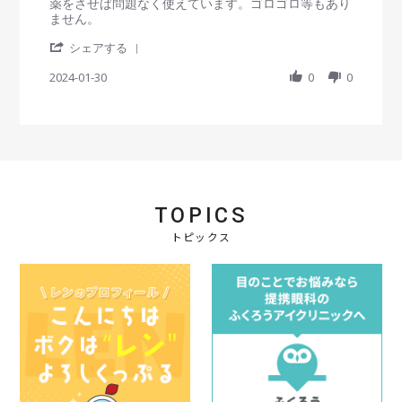
r
e
e
薬をさせば問題なく使えています。ゴロゴロ等もあり
a
w
w
ません。
t
b
s
'
i
y
t
シェアする
S
n
会
a
h
2024-01-30
g
0
0
員
t
a
o
i
r
n
n
e
3
g
R
0
安
e
J
く
v
a
て
i
n
オ
e
2
ス
TOPICS
w
0
ス
b
2
メ
トピックス
y
4
！
会
員
o
n
3
0
J
a
n
2