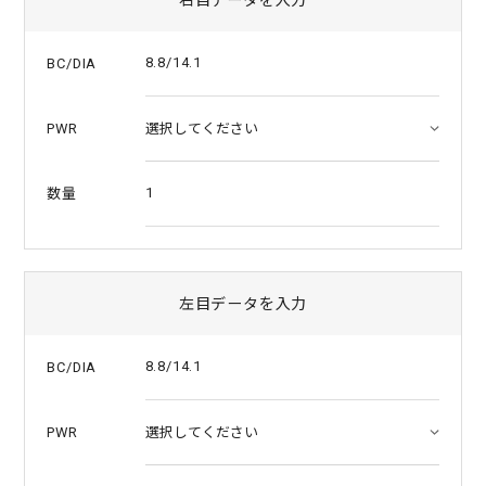
a
t
i
8.8/14.1
BC/DIA
n
g
PWR
1
数量
左目データを入力
8.8/14.1
BC/DIA
PWR