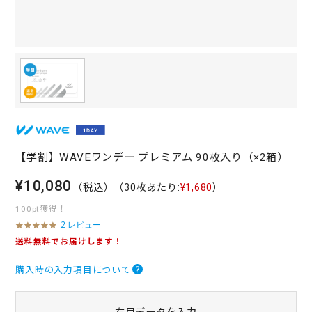
【学割】WAVEワンデー プレミアム 90枚入り（×2箱）
¥10,080
（税込）
（30枚あたり:
¥1,680
）
100pt獲得！
2 レビュー
5
.
送料無料でお届けします！
0
s
購入時の入力項目について
t
a
r
r
右目データを入力