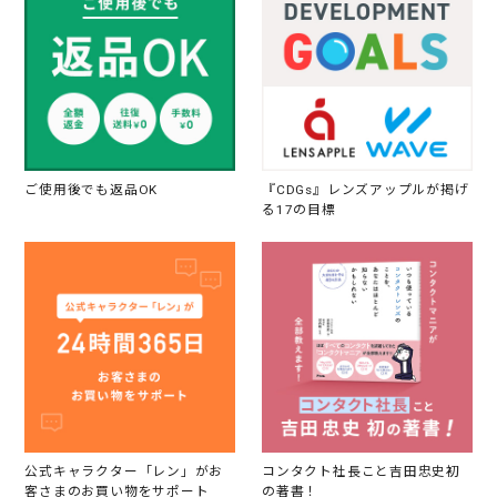
ご使用後でも返品OK
『CDGs』レンズアップルが掲げ
る17の目標
公式キャラクター「レン」がお
コンタクト社長こと吉田忠史初
客さまのお買い物をサポート
の著書！