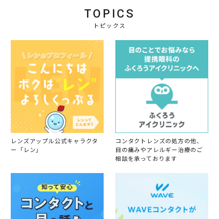
2
e
3
g
0
TOPICS
w
0
安
2
b
N
い
5
トピックス
y
o
！
会
v
員
2
o
0
n
2
3
3
0
N
o
v
2
0
2
3
レンズアップル公式キャラクタ
コンタクトレンズの処方の他、
ー「レン」
目の痛みやアレルギー治療のご
相談を承っております