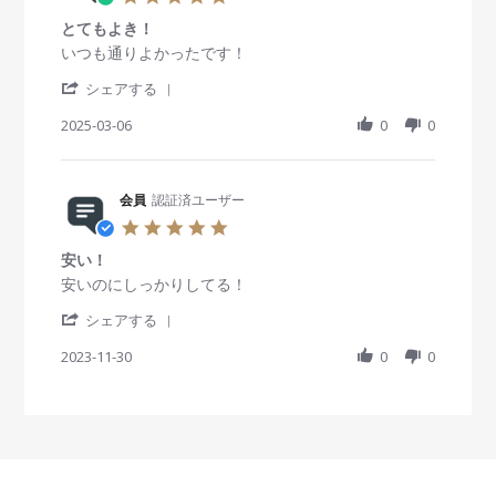
.
とてもよき！
0
s
R
r
いつも通りよかったです！
t
e
e
'
a
v
v
シェアする
S
r
i
i
h
2025-03-06
r
0
0
e
e
a
a
w
w
r
t
b
s
e
i
y
t
R
会員
認証済ユーザー
n
会
a
e
g
員
t
5
v
o
i
.
i
n
n
安い！
0
e
6
g
s
R
r
安いのにしっかりしてる！
w
M
と
t
e
e
b
a
て
'
a
v
v
シェアする
y
r
も
S
r
i
i
会
2
よ
h
2023-11-30
r
0
0
e
e
員
0
き
a
a
w
w
o
2
！
r
t
b
s
n
5
e
i
y
t
6
R
n
会
a
M
e
g
員
t
a
v
o
i
r
i
n
n