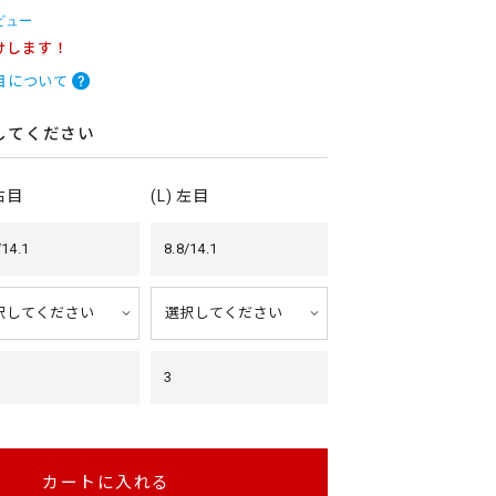
ビュー
けします！
目について
してください
 右目
(L) 左目
/14.1
8.8/14.1
3
カートに入れる