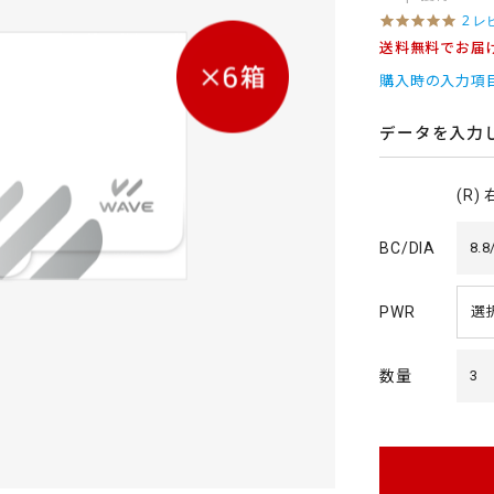
5
2 レ
.
送料無料でお届
0
s
購入時の入力項
t
a
r
データを入力
r
a
t
(R)
i
n
g
BC/DIA
8.8
PWR
数量
3