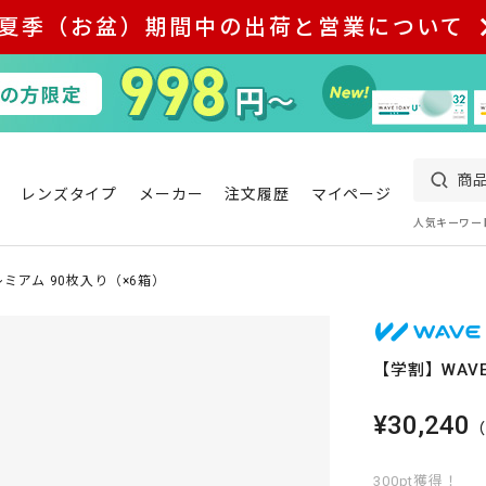
夏季（お盆）期間中の出荷と営業について
レンズタイプ
メーカー
注文履歴
マイページ
人気キーワー
ミアム 90枚入り（×6箱）
【学割】WAV
¥30,240
300pt獲得！