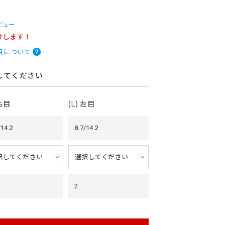
ビュー
けします！
目について
してください
 右目
(L) 左目
/14.2
8.7/14.2
2