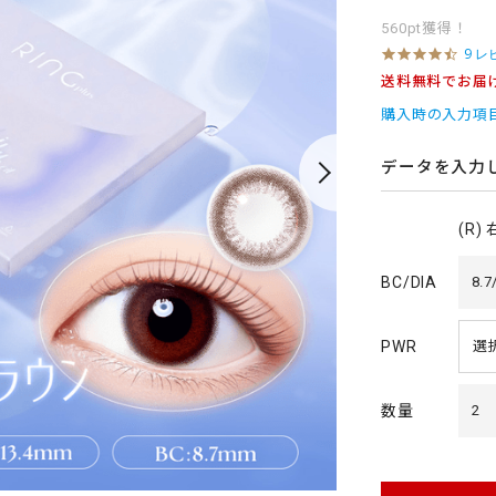
560pt獲得！
4
9 レ
.
送料無料でお届
6
s
購入時の入力項
t
a
r
データを入力
r
a
t
(R)
i
n
g
BC/DIA
8.7
PWR
数量
2