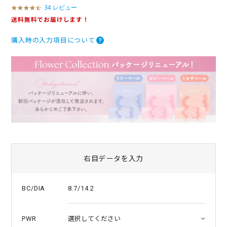
34 レビュー
4
.
送料無料でお届けします！
3
s
購入時の入力項目について
t
a
r
r
a
t
i
n
g
右目データを入力
8.7/14.2
BC/DIA
PWR