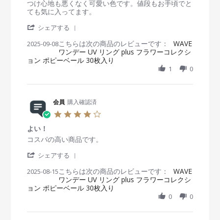
2
い
s
R
r
つけ心地も悪くなく可愛い色です。値段もお手頃でと
会
0
t
e
e
ても気に入ってます。
員
2
a
v
v
o
6
'
r
i
i
シェアする
n
S
r
e
e
4
こちらは次の商品のレビューです：
h
WAVE
2025-09-08
a
w
w
F
ワンデー UV リング plus フラワーコレクシ
a
t
b
s
e
ョン ポピーベール 30枚入り
r
i
y
t
b
e
n
1
0
会
a
2
R
g
員
t
0
e
o
i
2
v
n
n
6
i
会員
購入確認済
8
g
e
S
コ
4
w
e
ン
.
b
p
タ
よい！
0
y
2
ク
s
R
r
コスパの高い商品です。
会
0
ト
t
e
e
員
2
レ
'
a
v
v
シェアする
o
5
ン
S
r
i
i
n
ズ
こちらは次の商品のレビューです：
h
WAVE
2025-08-15
r
e
e
8
ワンデー UV リング plus フラワーコレクシ
a
a
w
w
S
ョン ポピーベール 30枚入り
r
t
b
s
e
e
i
0
0
y
t
p
R
n
会
a
2
e
g
員
t
0