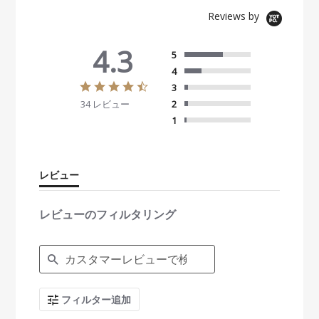
Reviews by
4.3
5
4
4
3
.
34 レビュー
2
3
s
1
t
a
r
r
レビュー
a
t
i
レビューのフィルタリング
n
g
S
e
a
r
c
フィルター追加
h
R