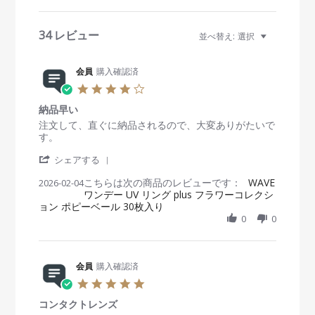
e
v
i
34 レビュー
並べ替え:
選択
e
w
s
会員
購入確認済
4
.
納品早い
0
s
R
r
注文して、直ぐに納品されるので、大変ありがたいで
t
e
e
す。
a
v
v
'
r
i
i
シェアする
S
r
e
e
こちらは次の商品のレビューです：
h
WAVE
2026-02-04
a
w
w
ワンデー UV リング plus フラワーコレクシ
a
t
b
s
ョン ポピーベール 30枚入り
r
i
y
t
e
n
0
0
会
a
R
g
員
t
e
o
i
v
n
n
i
会員
購入確認済
4
g
e
F
納
5
w
e
品
.
b
b
早
コンタクトレンズ
0
y