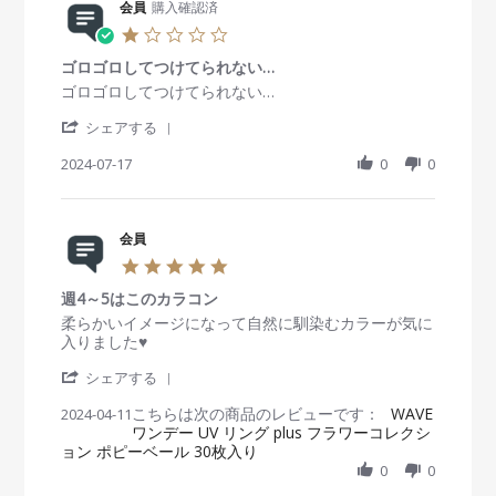
A
た
R
会員
購入確認済
g
員
t
p
が
e
o
i
1
r
、
v
n
n
.
2
色
i
2
g
ゴロゴロしてつけてられない…
0
0
は
e
2
お
s
R
r
ゴロゴロしてつけてられない…
2
可
w
J
試
t
e
e
5
愛
b
a
し
'
a
v
v
シェアする
い
y
n
S
r
i
i
会
2
h
2024-07-17
r
0
0
e
e
員
0
a
a
w
w
o
2
r
t
b
s
n
5
e
i
y
t
2
R
会員
n
会
a
2
e
g
員
t
5
J
v
o
i
.
a
i
n
n
週4～5はこのカラコン
0
n
e
1
g
s
R
r
柔らかいイメージになって自然に馴染むカラーが気に
2
w
7
ゴ
t
e
e
入りました♥️
0
b
J
ロ
a
v
v
2
y
u
ゴ
'
r
i
i
シェアする
5
会
l
ロ
S
r
e
e
員
2
し
こちらは次の商品のレビューです：
h
WAVE
2024-04-11
a
w
w
o
0
て
ワンデー UV リング plus フラワーコレクシ
a
t
b
s
n
2
つ
ョン ポピーベール 30枚入り
r
i
y
t
1
4
け
e
n
0
0
会
a
7
て
R
g
員
t