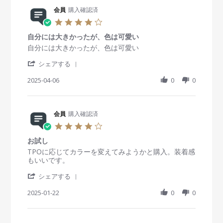
v
o
i
2
i
会員
購入確認済
n
n
5
e
1
g
4
w
5
よ
.
b
A
い
自分には大きかったが、色は可愛い
0
y
u
！
s
R
r
自分には大きかったが、色は可愛い
会
g
t
e
e
員
2
'
a
v
v
シェアする
o
0
S
r
i
i
n
2
h
2025-04-06
r
0
0
e
e
1
5
a
a
w
w
5
r
t
b
s
A
e
i
y
t
u
R
会員
購入確認済
n
会
a
g
e
g
員
t
4
2
v
o
i
.
0
i
n
n
お試し
0
2
e
6
g
s
R
r
TPOに応じてカラーを変えてみようかと購入。装着感
5
w
A
自
t
e
e
もいいです。
b
p
分
a
v
v
y
r
に
'
r
i
i
シェアする
会
2
は
S
r
e
e
員
0
大
h
2025-01-22
a
0
0
w
w
o
2
き
a
t
b
s
n
5
か
r
i
y
t
6
っ
e
n
会
a