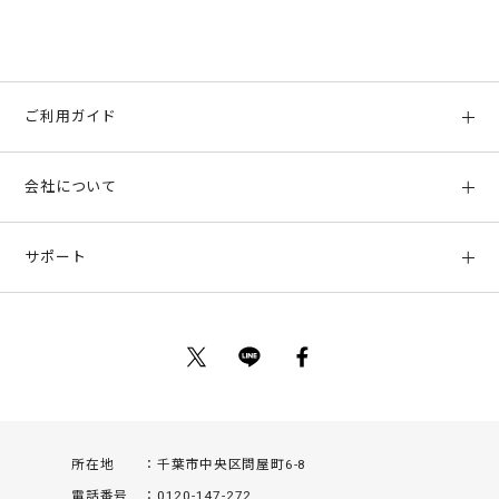
ご利用ガイド
初めての方へ
会社について
ご利用ガイド
会社概要
お支払い方法、配送について
サポート
店舗情報
返品について
お客様サポート
特定商取引法に基づく表示
ポイントについて
お問い合わせ
プライバシーポリシー
サイトマップ
ご利用規約
所在地
千葉市中央区問屋町6-8
電話番号
0120-147-272