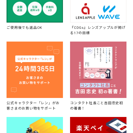
ご使用後でも返品OK
『CDGs』レンズアップルが掲げ
る17の目標
公式キャラクター「レン」がお
コンタクト社長こと吉田忠史初
客さまのお買い物をサポート
の著書！