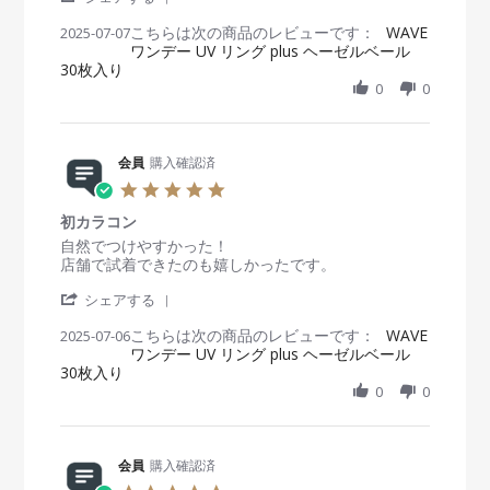
y
e
や
S
r
i
i
会
p
す
こちらは次の商品のレビューです：
h
WAVE
2025-07-07
r
e
e
員
2
い
ワンデー UV リング plus ヘーゼルベール
a
a
w
w
o
0
30枚入り
r
t
b
s
n
2
e
i
0
0
y
t
1
5
R
n
会
a
0
e
g
員
t
S
v
o
i
e
i
会員
購入確認済
n
n
p
e
7
g
5
2
w
J
良
.
0
b
u
か
初カラコン
0
2
y
l
っ
s
R
r
自然でつけやすかった！
5
会
2
た
t
e
e
店舗で試着できたのも嬉しかったです。
員
0
で
a
v
v
o
2
す
'
r
i
i
シェアする
n
5
S
r
e
e
7
こちらは次の商品のレビューです：
h
WAVE
2025-07-06
a
w
w
J
ワンデー UV リング plus ヘーゼルベール
a
t
b
s
u
30枚入り
r
i
y
t
l
e
n
0
0
会
a
2
R
g
員
t
0
e
o
i
2
v
n
n
5
i
会員
購入確認済
6
g
e
J
初