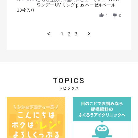
b
s
J
が
ワンデー UV リング plus ヘーゼルベール
a
i
y
t
u
出
30枚入り
r
n
会
a
n
来
e
g
1
0
員
t
2
ま
R
o
i
0
す
e
n
n
2
♬
v
2
g
1
2
3
5
i
6
使
e
M
い
w
a
や
b
y
す
y
2
い
会
0
員
2
o
5
n
TOPICS
2
6
トピックス
M
a
y
2
0
2
5