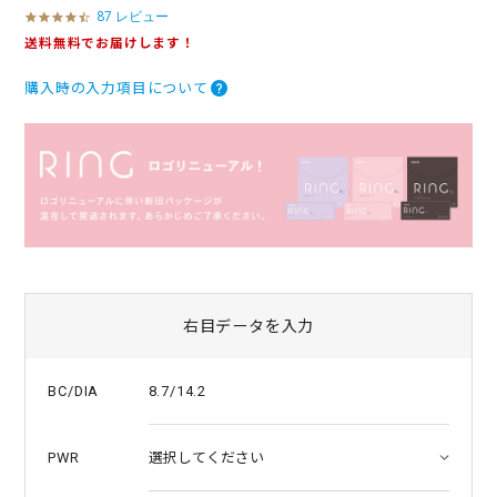
87 レビュー
4
.
送料無料でお届けします！
4
s
購入時の入力項目について
t
a
r
r
a
t
i
n
g
右目データを入力
8.7/14.2
BC/DIA
PWR