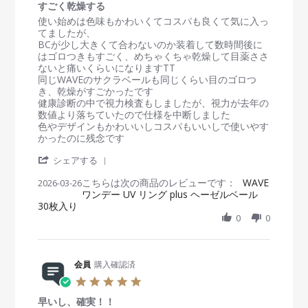
u
i
n
n
すごく乾燥する
0
n
e
1
g
s
R
r
使い始めは色味もかわいくてコスパも良くて気に入っ
2
w
9
R
t
e
e
てましたが、
0
b
J
I
a
v
v
BCが少し大きくて合わないのか装着して数時間後に
2
y
u
N
r
i
i
はゴロつきもすごく、めちゃくちゃ乾燥して目薬ささ
6
会
n
G
r
e
e
ないと痛いくらいになりますTT
員
2
a
w
w
同じWAVEのサクラベールも同じくらい目のゴロつ
o
0
t
b
s
き、乾燥がすごかったです
n
2
i
y
t
健康診断の中で視力検査もしましたが、視力が去年の
1
6
n
会
a
数値より落ちていたので仕様を中断しました
9
g
員
t
色やデザインもかわいいしコスパもいいしで使いやす
J
o
i
かったのに残念です
u
n
n
n
'
2
g
シェアする
2
S
6
す
0
こちらは次の商品のレビューです：
h
WAVE
2026-03-26
M
ご
2
ワンデー UV リング plus ヘーゼルベール
a
a
く
6
30枚入り
r
r
乾
e
0
0
2
燥
R
0
す
e
2
る
v
6
i
会員
購入確認済
e
5
w
.
b
早いし、確実！！
0