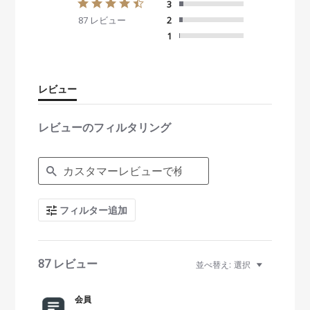
4
3
.
87 レビュー
2
4
s
1
t
a
r
r
レビュー
a
t
i
レビューのフィルタリング
n
g
S
e
a
r
c
フィルター追加
h
R
e
v
i
87 レビュー
並べ替え:
選択
e
w
s
会員