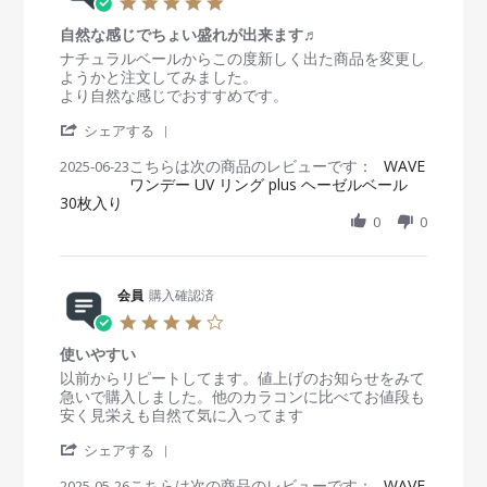
5
w
u
カ
.
b
l
ラ
自然な感じでちょい盛れが出来ます♬
0
y
2
コ
s
R
r
ナチュラルベールからこの度新しく出た商品を変更し
会
0
ン
t
e
e
ようかと注文してみました。
員
2
a
v
v
より自然な感じでおすすめです。
o
5
r
i
i
n
'
r
e
e
シェアする
6
S
a
w
w
J
こちらは次の商品のレビューです：
h
WAVE
2025-06-23
t
b
s
u
ワンデー UV リング plus ヘーゼルベール
a
i
y
t
l
30枚入り
r
n
会
a
2
e
g
0
0
員
t
0
R
o
i
2
e
n
n
5
v
2
g
i
会員
購入確認済
3
自
e
J
然
4
w
u
な
.
b
n
感
使いやすい
0
y
2
じ
s
R
r
以前からリピートしてます。値上げのお知らせをみて
会
0
で
t
e
e
急いで購入しました。他のカラコンに比べてお値段も
員
2
ち
a
v
v
安く見栄えも自然て気に入ってます
o
5
ょ
r
i
i
n
い
'
r
e
e
シェアする
2
盛
S
a
w
w
3
れ
こちらは次の商品のレビューです：
h
WAVE
2025-05-26
t