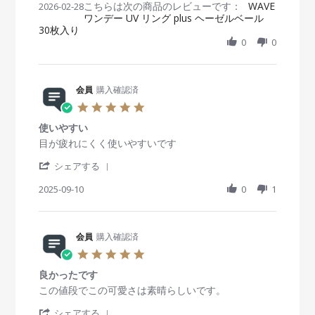
M
こちらは次の商品のレビューです：
h
WAVE
2026-02-28
t
b
s
a
ワンデー UV リング plus ヘーゼルベール
a
i
y
t
r
30枚入り
r
n
会
a
2
e
g
0
0
員
t
0
R
o
i
2
e
n
n
6
v
2
g
i
会員
購入確認済
8
パ
e
F
サ
5
w
e
つ
.
b
b
き
使いやすい
0
y
2
ま
s
R
r
目が疲れにくく使いやすいです
会
0
す
t
e
e
員
2
。
'
a
v
v
シェアする
o
6
S
r
i
i
n
h
2025-09-10
r
0
1
e
e
2
a
a
w
w
8
r
t
b
s
F
e
i
y
t
e
R
会員
購入確認済
n
会
a
b
e
g
員
t
5
2
v
o
i
.
0
i
n
n
良かったです
0
2
e
1
g
s
R
r
この値段でこの可愛さは素晴らしいです。
6
w
0
使
t
e
e
b
S
い
'
a
v
v
シェアする