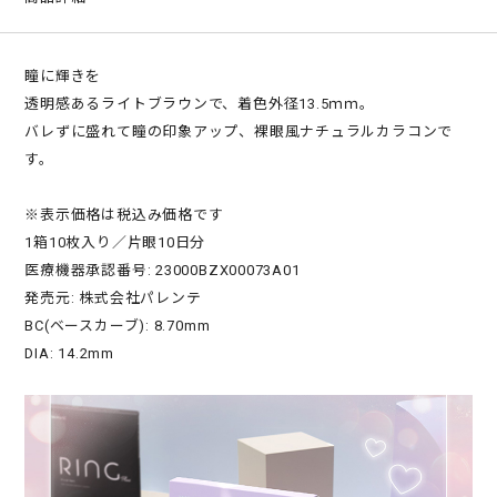
瞳に輝きを
透明感あるライトブラウンで、着色外径13.5ｍｍ。
バレずに盛れて瞳の印象アップ、裸眼風ナチュラルカラコンで
す。
※表示価格は税込み価格です
1箱10枚入り／片眼10日分
医療機器承認番号: 23000BZX00073A01
発売元: 株式会社パレンテ
BC(ベースカーブ): 8.70mm
DIA: 14.2mm