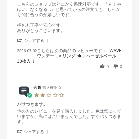
y
s
R
r
こちらのショップはとにかく迅速対応です。「あ！や
会
t
e
e
ばい、なくなる…」と思ってからの注文でも、しっか
員
a
v
v
り間に合うのが嬉しいです。
o
r
i
i
n
r
e
e
梱包も丁寧で安心です。
2
a
w
w
ありがとうございます。
6
t
b
s
M
'
i
y
t
シェアする
a
S
n
会
a
r
こちらは次の商品のレビューです：
h
WAVE
2026-03-02
g
員
t
2
ワンデー UV リング plus ヘーゼルベール
a
o
i
0
30枚入り
r
n
n
2
e
0
0
2
g
6
R
M
早
e
a
い
v
r
し
i
会員
購入確認済
2
、
e
0
確
2
w
2
実
.
b
6
！
パサつきます。
0
y
！
s
R
r
他の方のレビューを見て購入しました。色は気にって
会
t
e
e
いますが、私には合いませんでした。すぐパサつきま
員
a
v
v
す。
o
r
i
i
n
'
r
e
e
シェアする
2
S
a
w
w