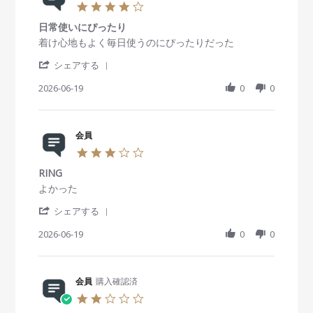
4
.
日常使いにぴったり
0
s
R
r
着け心地もよく毎日使うのにぴったりだった
t
e
e
'
a
v
v
シェアする
S
r
i
i
h
2026-06-19
r
0
0
e
e
a
a
w
w
r
t
b
s
e
i
y
t
R
会員
n
会
a
e
g
員
t
3
v
o
i
.
i
n
n
RING
0
e
1
g
s
R
r
よかった
w
9
日
t
e
e
b
J
常
'
a
v
v
シェアする
y
u
使
S
r
i
i
会
n
い
h
2026-06-19
r
0
0
e
e
員
2
に
a
a
w
w
o
0
ぴ
r
t
b
s
n
2
っ
e
i
y
t
1
6
た
R
会員
購入確認済
n
会
a
9
り
e
g
員
t
2
J
v
o
i
.