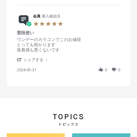
a
n
会
a
3
r
g
員
t
M
e
o
i
a
R
会員
購入確認済
n
n
r
e
1
g
5
2
v
4
い
.
0
i
S
い
普段使い
0
2
e
e
商
s
R
r
ワンデーのカラコンでこのお値段
5
w
p
品
t
e
e
とっても助かります
b
2
で
a
v
v
装着感も悪くないです
y
0
す
r
i
i
会
2
。
'
r
e
e
シェアする
員
4
S
a
w
w
o
h
2024-05-31
t
0
0
b
s
n
a
i
y
t
1
r
n
会
a
4
e
g
員
t
S
R
o
i
e
e
n
n
p
v
3
g
2
i
1
普
0
e
M
段
2
TOPICS
w
a
使
4
b
y
い
トピックス
y
2
会
0