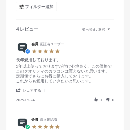
c
フィルター追加
h
R
e
v
i
4 レビュー
並べ替え:
選択
e
w
s
会員
認証済ユーザー
5
.
長年愛用しております。
0
s
R
r
5年以上使っておりますが付け心地良く、この価格で
t
e
e
このクオリティのカラコンは買えないと思います。
a
v
v
定期便でさらにお得に購入しております。
r
i
i
これからも愛用していきたいと思います。
r
e
e
'
a
w
w
シェアする
S
t
b
s
h
2025-05-24
i
0
0
y
t
a
n
会
a
r
g
員
t
e
o
i
R
会員
購入確認済
n
n
e
2
g
5
v
4
長