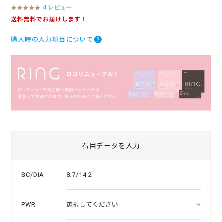
4 レビュー
5
.
送料無料でお届けします！
0
s
購入時の入力項目について
t
a
r
r
a
t
i
n
g
右目データを入力
8.7/14.2
BC/DIA
PWR