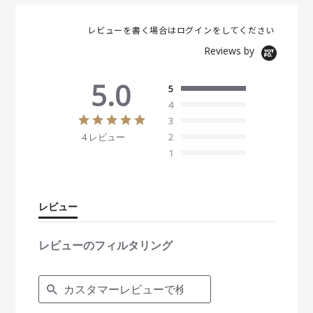
レビューを書く場合は
ログイン
をしてください
Reviews by
5.0
5
4
5
3
.
4 レビュー
2
0
s
1
t
a
r
r
レビュー
a
t
i
レビューのフィルタリング
n
g
S
e
a
r