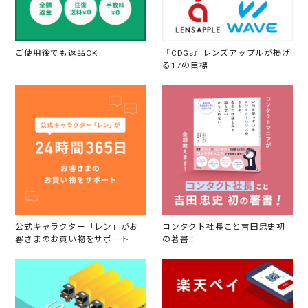
ご使用後でも返品OK
『CDGs』レンズアップルが掲げ
る17の目標
公式キャラクター「レン」がお
コンタクト社長こと吉田忠史初
客さまのお買い物をサポート
の著書！