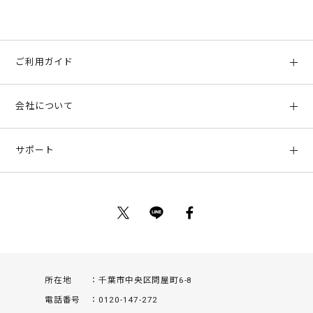
ご利用ガイド
初めての方へ
会社について
ご利用ガイド
会社概要
お支払い方法、配送について
サポート
店舗情報
返品について
お客様サポート
特定商取引法に基づく表示
ポイントについて
お問い合わせ
プライバシーポリシー
サイトマップ
ご利用規約
所在地
千葉市中央区問屋町6-8
電話番号
0120-147-272