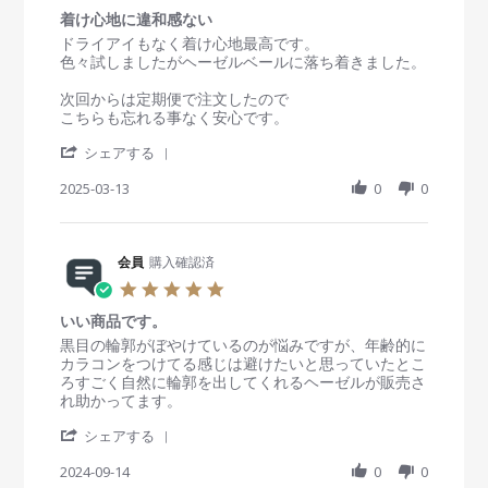
.
i
M
年
着け心地に違和感ない
0
e
a
愛
s
R
r
ドライアイもなく着け心地最高です。
w
y
用
t
e
e
色々試しましたがヘーゼルベールに落ち着きました。
b
2
し
a
v
v
y
0
て
r
i
i
次回からは定期便で注文したので
会
2
お
r
e
e
こちらも忘れる事なく安心です。
員
5
り
a
w
w
o
ま
'
t
b
s
シェアする
n
す
S
i
y
t
2
。
h
2025-03-13
n
0
0
会
a
4
a
g
員
t
M
r
o
i
a
e
n
n
y
R
会員
購入確認済
1
g
2
e
3
着
5
0
v
M
け
.
2
i
a
心
いい商品です。
0
5
e
r
地
s
R
r
黒目の輪郭がぼやけているのが悩みですが、年齢的に
w
2
に
t
e
e
カラコンをつけてる感じは避けたいと思っていたとこ
b
0
違
a
v
v
ろすごく自然に輪郭を出してくれるヘーゼルが販売さ
y
2
和
r
i
i
れ助かってます。
会
5
感
r
e
e
員
な
'
a
w
w
シェアする
o
い
S
t
b
s
n
h
2024-09-14
i
0
0
y
t
1