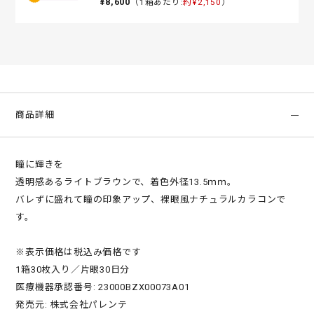
¥8,600
（1箱あたり:
約¥2,150
）
商品詳細
瞳に輝きを
透明感あるライトブラウンで、着色外径13.5ｍｍ。
バレずに盛れて瞳の印象アップ、裸眼風ナチュラルカラコンで
す。
※表示価格は税込み価格です
1箱30枚入り／片眼30日分
医療機器承認番号: 23000BZX00073A01
発売元: 株式会社パレンテ