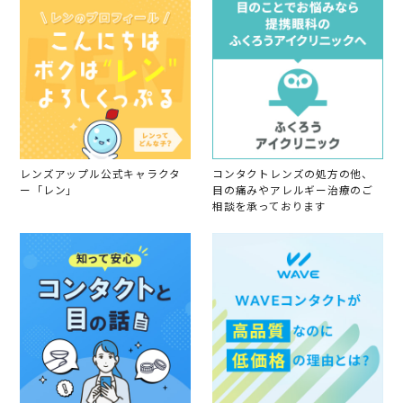
員
2
o
4
n
3
1
M
a
y
2
0
2
4
レンズアップル公式キャラクタ
コンタクトレンズの処方の他、
ー「レン」
目の痛みやアレルギー治療のご
相談を承っております