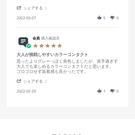
g
員
t
M
o
i
'
シェアする
a
n
n
S
r
7
g
h
2022-03-07
5
0
2
M
周
a
0
a
り
r
2
r
か
e
2
2
ら
R
会員
購入確認済
0
好
e
5
2
評
v
.
2
で
i
大人が挑戦しやすいカラーコンタクト
0
し
e
s
R
r
思ったよりグレーっぽく発色しましたが、派手過ぎず
た
w
t
e
e
大人でも楽しめるカラーコンタクトだと思います。
！
b
a
v
v
ゴロゴロせず装着感も良かったです。
y
r
i
i
会
'
r
e
e
シェアする
員
S
a
w
w
o
h
2022-02-20
t
1
0
b
s
n
a
i
y
t
7
r
n
会
a
M
e
g
員
t
a
R
o
i
r
e
n
n
2
v
2
g
0
i
0
大
2
e
F
人