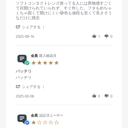
s
R
r
ソフトコンタクトレンズ使ってる人には異物感すごく
t
e
e
て目開けられていられず、すぐ外した。フタもめちゃ
a
v
v
くちゃ固くて開けにくい😅色も値段も安くて良さそう
r
i
i
なだけに残念
r
e
e
'
a
w
w
シェアする
S
t
b
s
h
2025-09-16
i
1
0
y
t
a
n
会
a
r
g
員
t
e
o
i
R
会員
購入確認済
n
n
e
1
g
5
v
6
う
.
i
S
ー
バッチリ
0
e
e
ん
s
R
r
バッチリ
w
p
😓
t
e
e
b
2
'
a
v
v
シェアする
y
0
S
r
i
i
会
2
h
2025-02-06
r
0
0
e
e
員
5
a
a
w
w
o
r
t
b
s
n
e
i
y
t
1
R
会員
認証済ユーザー
n
会
a
6
e
g
員
t
1
S
v
o
i
.