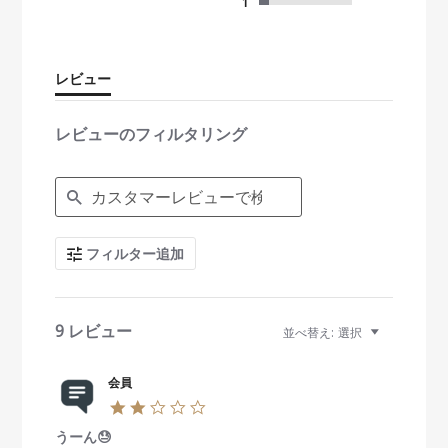
s
1
t
a
r
r
レビュー
a
t
i
レビューのフィルタリング
n
g
S
e
a
r
c
フィルター追加
h
R
e
v
i
9 レビュー
並べ替え:
選択
e
w
s
会員
2
.
うーん😓
0