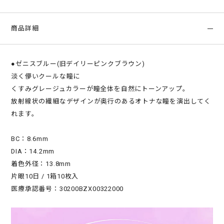
商品詳細
●ゼニスブルー(旧デイリーピンクブラウン)
淡く儚いクールな瞳に
くすみグレージュカラーが瞳全体を自然にトーンアップ。
放射線状の繊細なデザインが奥行のあるオトナな瞳を演出してく
れます。
BC：8.6mm
DIA：14.2mm
着色外径：13.8mm
片眼10日 / 1箱10枚入
医療承認番号：30200BZX00322000