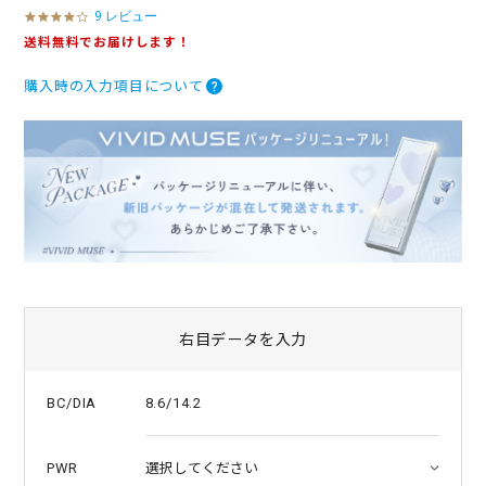
9 レビュー
4
.
送料無料でお届けします！
0
s
購入時の入力項目について
t
a
r
r
a
t
i
n
g
右目データを入力
8.6/14.2
BC/DIA
PWR