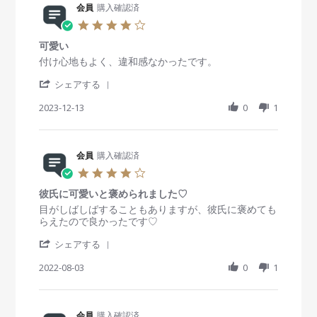
D
R
会員
購入確認済
g
員
t
e
e
o
i
4
c
v
n
n
.
2
i
1
g
可愛い
0
0
e
9
華
s
R
r
付け心地もよく、違和感なかったです。
2
w
S
や
t
e
e
4
b
e
か
'
a
v
v
シェアする
y
p
S
r
i
i
会
2
h
2023-12-13
r
0
1
e
e
員
0
a
a
w
w
o
2
r
t
b
s
n
4
e
i
y
t
1
R
会員
購入確認済
n
会
a
9
e
g
員
t
4
S
v
o
i
.
e
i
n
n
彼氏に可愛いと褒められました♡
0
p
e
1
g
s
R
r
目がしばしばすることもありますが、彼氏に褒めても
2
w
3
可
t
e
e
らえたので良かったです♡
0
b
D
愛
a
v
v
2
y
e
い
'
r
i
i
シェアする
4
会
c
S
r
e
e
員
2
h
2022-08-03
a
0
1
w
w
o
0
a
t
b
s
n
2
r
i
y
t
1
3
e
n
会
a
3
R
会員
購入確認済
g
員
t