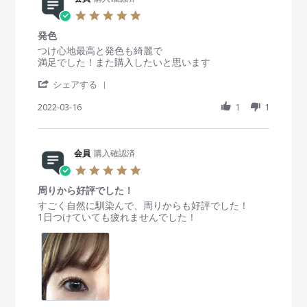
D
e
o
i
5
e
v
n
n
.
c
i
3
g
発色
0
2
e
A
彼
s
R
r
つけ心地最高と発色も綺麗で
0
w
u
氏
t
e
e
満足でした！また購入したいと思います
2
b
g
に
a
v
v
3
y
2
可
'
r
i
i
シェアする
会
0
愛
S
r
e
e
員
2
い
h
2022-03-16
a
1
1
w
w
o
2
と
a
t
b
s
n
褒
r
i
y
t
3
め
e
n
会
a
A
ら
R
会員
購入確認済
g
員
t
u
れ
e
o
i
5
g
ま
v
n
n
.
2
し
i
1
g
周りから好評でした！
0
0
た
e
6
発
s
R
r
すごく自然に馴染んで、周りからも好評でした！
2
♡
w
M
色
t
e
e
1日つけていても疲れませんでした！
2
b
a
a
v
v
y
r
r
i
i
会
2
r
e
e
員
0
a
w
w
o
2
t
b
s
n
2
i
y
t
1
n
会
a
6