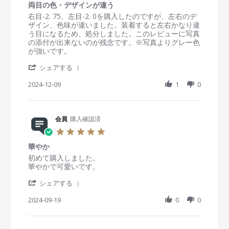
e
i
n
n
両目の色・デザインが違う
0
p
e
6
g
s
R
r
右目-2. 75、左目-2. 0を購入したのですが、左右のデ
2
w
F
バ
t
e
e
ザイン、色味が違いました。装着すると左右かなり違
0
b
e
ッ
a
v
v
う目になるため、処分しました。このレビューに写真
2
y
b
チ
r
i
i
の添付が出来ないのが残念です。※写真よりグレー色
5
会
2
リ
r
e
e
が強いです。
員
0
a
w
w
o
2
'
t
b
s
シェアする
n
5
S
i
y
t
6
h
2024-12-09
n
1
0
会
a
F
a
g
員
t
e
r
o
i
b
e
n
n
2
R
会員
購入確認済
9
g
0
e
D
両
5
2
v
e
目
.
5
i
c
の
華やか
0
e
2
色
s
R
r
初めて購入しました。
w
0
・
t
e
e
華やかで可愛いです。
b
2
デ
a
v
v
y
4
ザ
'
r
i
i
シェアする
会
イ
S
r
e
e
員
ン
h
2024-09-19
a
0
0
w
w
o
が
a
t
b
s
n
違
r
i
y
t
9
う
e
n
会
a