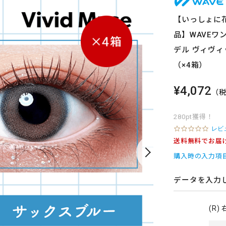
【いっしょに花
品】WAVEワ
デル ヴィヴィ
（×4箱）
¥4,072
（
280pt獲得！
0
レビ
.
送料無料でお届
0
s
購入時の入力項
t
a
r
データを入力
r
a
t
(R)
i
n