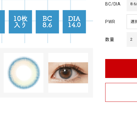
g
BC/DIA
8.6
PWR
数量
2