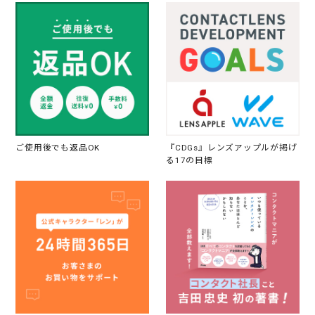
ご使用後でも返品OK
『CDGs』レンズアップルが掲げ
る17の目標