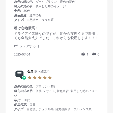
0
自分の瞳の色:
ダークブラウン（暗めの茶色）
y
0
ル
s
購入の決め手:
装用した時のイメージ
会
2
用
t
年代:
30代
員
5
a
使用頻度:
週末のみ
o
r
タイプ:
自然派ナチュラル系
n
r
5
a
着け心地最高！
N
t
R
r
ドライアイ気味なのですが、朝から夜遅くまで着用し
o
i
e
e
ても全然大丈夫でした！これからも愛用します！！！
v
n
v
v
2
g
'
i
i
シェアする
0
S
e
e
2
h
2025-07-04
1
0
w
w
5
a
b
s
r
y
t
e
会
a
R
会員
購入確認済
員
t
e
o
i
5
v
n
n
.
i
4
g
0
自分の瞳の色:
ブラウン（茶）
e
J
着
s
購入の決め手:
価格, デザイン, 着色直径, 装用した時のイメー
w
u
け
t
ジ
b
l
心
a
年代:
30代
y
2
地
r
使用頻度:
毎日
会
0
最
r
タイプ:
自然派ナチュラル系, 目力強調サークルレンズ系
員
2
高
a