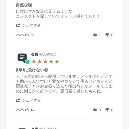
o
5
！
t
自然な瞳
n
i
R
r
自然に大きな目に見えるような
4
n
e
e
コンタクトを探していてイメージ通りでした！
J
g
v
v
u
'
i
i
シェアする
l
S
e
e
2
h
2025-05-26
1
0
w
w
0
a
b
s
2
r
y
t
5
e
会
a
R
会員
購入確認済
員
t
e
o
i
5
v
n
n
.
i
2
g
JUJUに負けない😁
0
e
6
自
s
R
r
ふじみ野の時から愛用しています。メール便だととて
w
M
然
t
e
e
も助かるんですけど変なやつがいて困るけどちゃんと
b
a
な
a
v
v
配達完了とかお金振り込んだ後出荷とかメールでこま
y
y
瞳
r
i
i
めに判るから好きです。翌日届く感じだもんね。
会
2
r
e
e
員
0
'
a
w
w
シェアする
o
2
S
t
b
s
n
5
h
2025-05-14
i
0
0
y
t
2
a
n
会
a
6
r
g
員
t
M
e
o
i
a