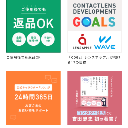
ご使用後でも返品OK
『CDGs』レンズアップルが掲げ
る17の目標