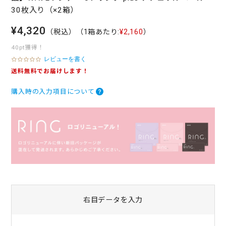
30枚入り（×2箱）
¥4,320
（税込）
（1箱あたり:
¥2,160
）
40pt獲得！
レビューを書く
0
.
送料無料でお届けします！
0
s
購入時の入力項目について
t
a
r
r
a
t
i
n
g
右目データを入力