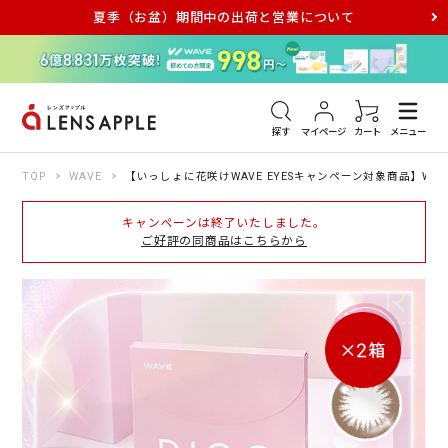
夏季（お盆）期間中の出荷と営業について
アキュビュー
メダリスト
メガネ
探す
マイページ
カート
メニュー
TOP
WAVE
【いっしょに花咲けWAVE EYESキャンペーン対象商品】WAVE
キャンペーンは終了いたしました。
ご好評の同商品はこちらから