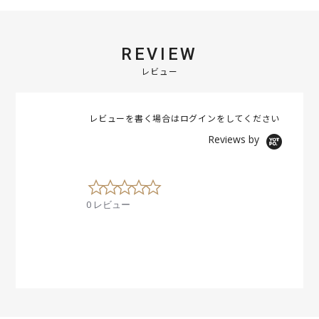
REVIEW
レビュー
レビューを書く場合は
ログイン
をしてください
Reviews by
0
.
0 レビュー
0
s
t
a
r
r
a
t
i
n