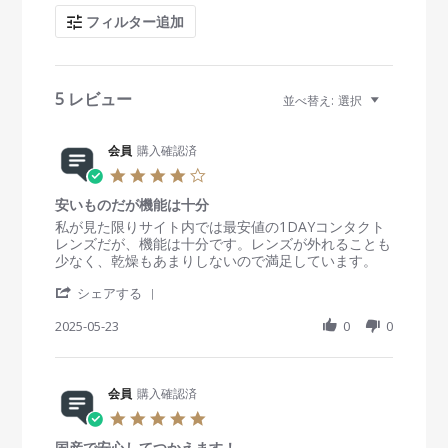
c
フィルター追加
h
R
e
v
i
5 レビュー
並べ替え:
選択
e
w
s
会員
購入確認済
4
.
安いものだが機能は十分
0
s
R
r
私が見た限りサイト内では最安値の1DAYコンタクト
t
e
e
レンズだが、機能は十分です。レンズが外れることも
a
v
v
少なく、乾燥もあまりしないので満足しています。
r
i
i
'
r
e
e
シェアする
S
a
w
w
h
2025-05-23
t
0
0
b
s
a
i
y
t
r
n
会
a
e
g
員
t
R
会員
購入確認済
o
i
e
n
n
5
v
2
g
.
i
3
安
国産で安心してつかえます！