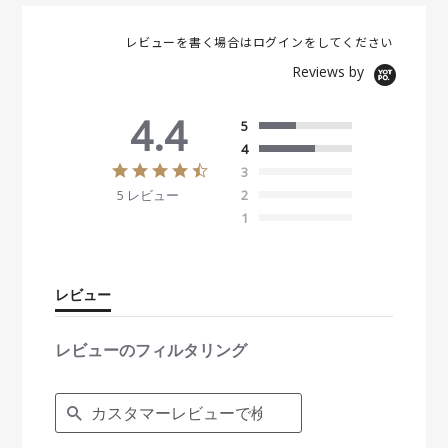
レビューを書く場合は
ログイン
をしてください
Reviews by
4.4
5
4
4
3
.
5 レビュー
2
4
s
1
t
a
r
r
レビュー
a
t
i
レビューのフィルタリング
n
g
S
e
a
r