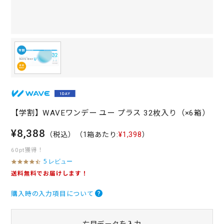
【学割】WAVEワンデー ユー プラス 32枚入り（×6箱）
¥8,388
（税込）
（1箱あたり:
¥1,398
）
60pt獲得！
5 レビュー
4
.
送料無料でお届けします！
4
s
購入時の入力項目について
t
a
r
r
右目データを入力