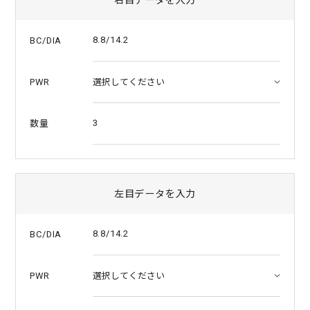
a
t
i
8.8/14.2
BC/DIA
n
g
PWR
3
数量
左目データを入力
8.8/14.2
BC/DIA
PWR