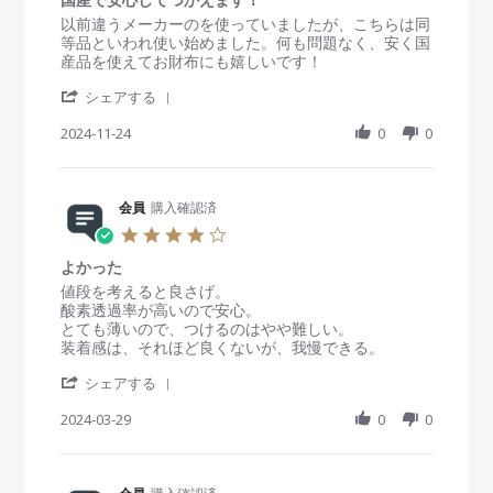
0
e
M
い
s
R
r
以前違うメーカーのを使っていましたが、こちらは同
w
a
も
t
e
e
等品といわれ使い始めました。何も問題なく、安く国
b
y
の
a
v
v
産品を使えてお財布にも嬉しいです！
y
2
だ
r
i
i
会
0
が
'
r
e
e
シェアする
員
2
機
S
a
w
w
o
5
能
h
2024-11-24
t
0
0
b
s
n
は
a
i
y
t
2
十
r
n
会
a
3
分
e
g
員
t
M
R
会員
購入確認済
o
i
a
e
n
n
4
y
v
2
g
.
2
i
4
国
よかった
0
0
e
N
産
s
R
r
値段を考えると良さげ。
2
w
o
で
t
e
e
酸素透過率が高いので安心。
5
b
v
安
a
v
v
とても薄いので、つけるのはやや難しい。
y
2
心
r
i
i
装着感は、それほど良くないが、我慢できる。
会
0
し
r
e
e
員
2
て
'
a
w
w
シェアする
o
4
つ
S
t
b
s
n
か
h
2024-03-29
i
0
0
y
t
2
え
a
n
会
a
4
ま
r
g
員
t
N
す
e
o
i
o
！