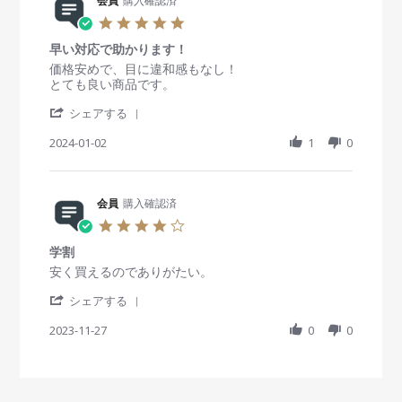
R
会員
購入確認済
n
n
v
e
2
g
5
2
v
9
よ
.
0
i
M
か
早い対応で助かります！
0
2
e
a
っ
s
R
r
価格安めで、目に違和感もなし！
4
w
r
た
t
e
e
とても良い商品です。
b
2
a
v
v
y
0
'
r
i
i
シェアする
会
2
S
r
e
e
員
4
h
2024-01-02
a
1
0
w
w
o
a
t
b
s
n
r
i
y
t
2
e
n
会
a
9
R
会員
購入確認済
g
員
t
M
e
o
i
4
a
v
n
n
.
r
i
2
g
学割
0
2
e
J
早
s
R
r
安く買えるのでありがたい。
0
w
a
い
t
e
e
2
b
n
対
'
a
v
v
シェアする
4
y
2
応
S
r
i
i
会
0
で
h
2023-11-27
r
0
0
e
e
員
2
助
a
a
w
w
o
4
か
r
t
b
s
n
り
e
i
y
t
2
ま
R
n
会
a
J