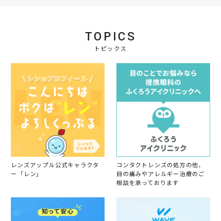
す
e
g
員
t
a
！
v
o
i
n
i
n
n
2
e
2
g
0
TOPICS
w
7
学
2
b
N
割
4
トピックス
y
o
会
v
員
2
o
0
n
2
2
3
7
N
o
v
2
0
2
3
レンズアップル公式キャラクタ
コンタクトレンズの処方の他、
ー「レン」
目の痛みやアレルギー治療のご
相談を承っております