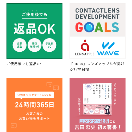
ご使用後でも返品OK
『CDGs』レンズアップルが掲げ
る17の目標