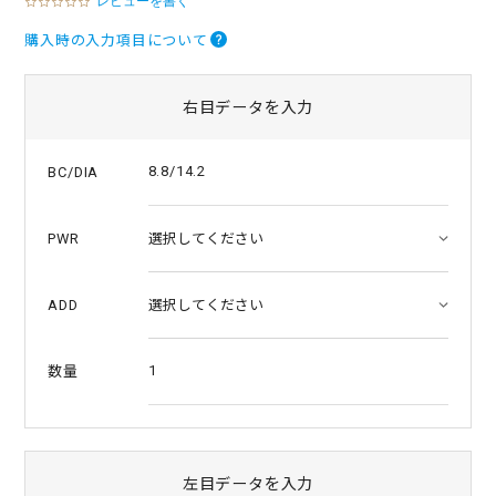
0
.
0
購入時の入力項目について
s
t
a
右目データを入力
r
r
a
t
8.8/14.2
BC/DIA
i
n
g
PWR
ADD
1
数量
左目データを入力