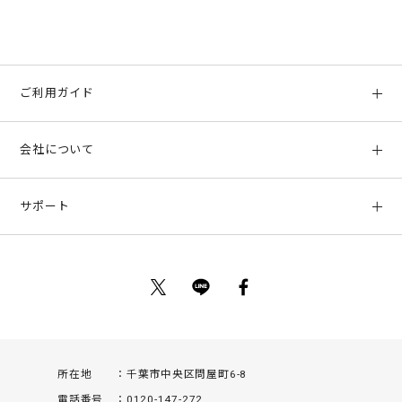
ご利用ガイド
初めての方へ
会社について
ご利用ガイド
会社概要
お支払い方法、配送について
サポート
店舗情報
返品について
お客様サポート
特定商取引法に基づく表示
ポイントについて
お問い合わせ
プライバシーポリシー
サイトマップ
ご利用規約
所在地
千葉市中央区問屋町6-8
電話番号
0120-147-272