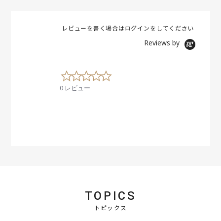
レビューを書く場合は
ログイン
をしてください
Reviews by
0
.
0 レビュー
0
s
t
a
r
r
a
t
i
n
g
TOPICS
トピックス