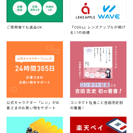
ご使用後でも返品OK
『CDGs』レンズアップルが掲げ
る17の目標
公式キャラクター「レン」がお
コンタクト社長こと吉田忠史初
客さまのお買い物をサポート
の著書！