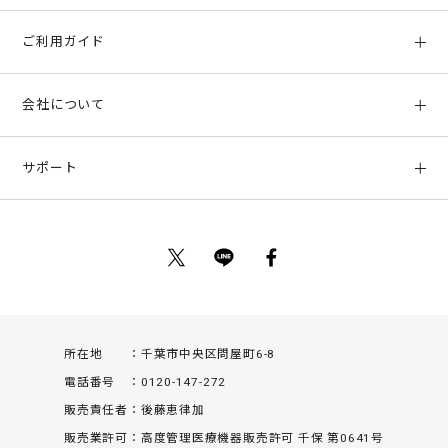
ご利用ガイド
初めての方へ
会社について
ご利用ガイド
会社概要
お支払い方法、配送について
サポート
店舗情報
返品について
お客様サポート
特定商取引法に基づく表示
ポイントについて
お問い合わせ
プライバシーポリシー
サイトマップ
ご利用規約
所在地
千葉市中央区問屋町6-8
電話番号
0120-147-272
販売責任者
後藤恵律加
販売業許可
高度管理医療機器販売許可 千保 第0641号