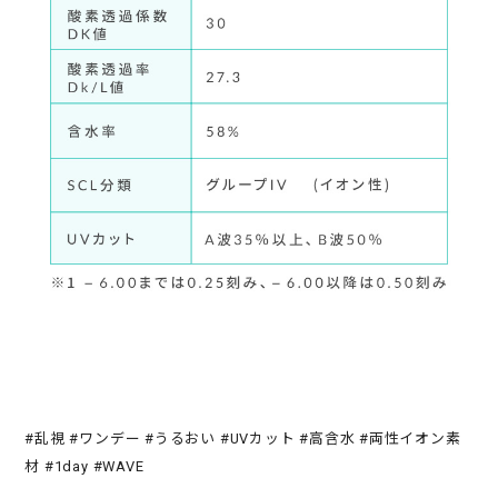
#乱視 #ワンデー #うるおい #UVカット #高含水 #両性イオン素
材 #1day #WAVE