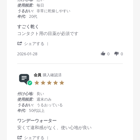
e
2
g
s
使用頻度:
毎日
w
8
早
t
うるおい:
非常に乾燥しやすい
b
F
い
a
年代:
20代
y
e
r
会
b
r
すごく乾く
員
2
a
R
r
コンタクト用の目薬が必須です
o
0
t
e
e
n
2
i
'
v
v
シェアする
2
6
n
S
i
i
8
g
h
2026-01-28
0
0
e
e
F
a
w
w
e
r
b
s
b
e
y
t
2
R
会員
購入確認済
会
a
0
e
員
t
2
5
v
o
i
6
.
i
n
n
0
付け心地:
良い
e
2
g
s
使用頻度:
週末のみ
w
8
す
t
うるおい:
うるおっている
b
J
ご
a
年代:
50代以上
y
a
く
r
会
n
乾
r
ワンデーウォーター
員
2
く
a
R
r
安くて違和感がなく、使い心地が良い
o
0
t
e
e
n
2
i
'
v
v
シェアする
2
6