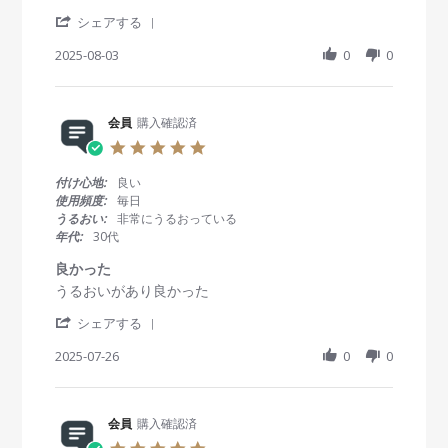
e
e
n
i
'
v
v
シェアする
3
n
S
i
i
0
g
h
2025-08-03
0
0
e
e
A
a
w
w
u
r
b
s
g
e
y
t
2
R
会員
購入確認済
会
a
0
e
員
t
2
5
v
o
i
5
.
i
n
n
0
付け心地:
良い
e
3
g
s
使用頻度:
毎日
w
A
コ
t
うるおい:
非常にうるおっている
b
u
ス
a
年代:
30代
y
g
パ
r
会
2
、
r
良かった
員
0
ま
a
R
r
うるおいがあり良かった
o
2
た
t
e
e
n
5
購
i
'
v
v
シェアする
3
入
n
S
i
i
A
し
g
h
2025-07-26
0
0
e
e
u
た
a
w
w
g
も
r
b
s
2
の
e
y
t
0
他
R
会員
購入確認済
会
a
2
社
e
員
t
5
5
よ