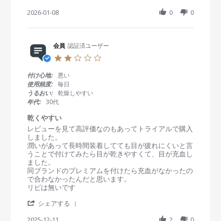
n
S
i
i
8
g
h
2026-01-08
0
0
e
e
J
a
w
w
a
r
b
s
n
e
y
t
2
R
会員
認証済ユーザー
会
a
0
e
員
t
2
2
v
o
i
6
.
i
n
n
0
付け心地:
悪い
e
8
g
s
使用頻度:
毎日
w
J
ワ
t
うるおい:
乾燥しやすい
b
a
ン
a
年代:
30代
y
n
デ
r
会
2
ー
r
乾くやすい
員
0
ウ
a
R
r
レビューを見て高評価なのもあってトライアルで購入
o
2
ォ
t
e
e
しました。
n
6
ー
i
v
v
潤いがあって長時間装着してても目が疲れにくいと言
8
タ
n
i
i
うことで付けてみたら目が乾きやすくて、目が充血し
J
ー
g
e
e
ました。
a
w
w
同ブランドのプレミアムを付けたら充血がなかったの
n
b
s
で合わなかったんだと思います。
2
y
t
リピは無いです
0
会
a
2
'
員
t
シェアする
6
S
o
i
h
2025-12-11
2
0
n
n