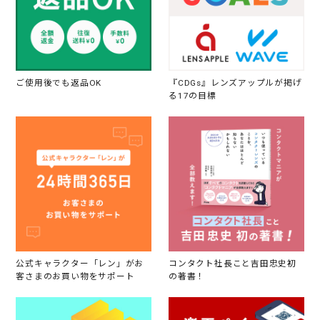
ご使用後でも返品OK
『CDGs』レンズアップルが掲げ
る17の目標
公式キャラクター「レン」がお
コンタクト社長こと吉田忠史初
客さまのお買い物をサポート
の著書！