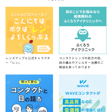
0
使
n
2
い
1
5
に
3
安
J
心
u
で
n
す
2
0
2
5
レンズアップル公式キャラクタ
コンタクトレンズの処方の他、
ー「レン」
目の痛みやアレルギー治療のご
相談を承っております