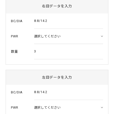
r
r
右目データを入力
a
t
i
8.8/14.2
BC/DIA
n
g
PWR
3
数量
左目データを入力
8.8/14.2
BC/DIA
PWR