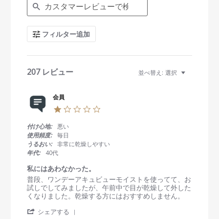
e
a
r
c
フィルター追加
h
R
e
v
i
207 レビュー
並べ替え:
選択
e
w
s
会員
1
.
0
付け心地:
悪い
s
使用頻度:
毎日
t
うるおい:
非常に乾燥しやすい
a
年代:
40代
r
r
私にはあわなかった。
a
R
r
普段、ワンデーアキュビューモイストを使ってて、お
t
e
e
試しでしてみましたが、午前中で目が乾燥して外した
i
v
v
くなりました。乾燥する方にはおすすめしません。
n
i
i
g
'
e
e
シェアする