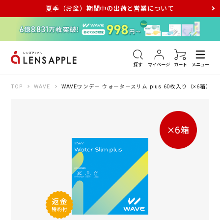
夏季（お盆）期間中の出荷と営業について
アキュビュー
メダリスト
メガネ
探す
マイページ
カート
メニュー
TOP
WAVE
WAVEワンデー ウォータースリム plus 60枚入り（×6箱）