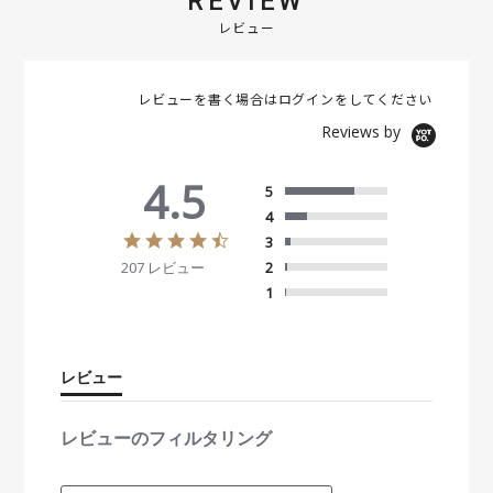
REVIEW
レビュー
レビューを書く場合は
ログイン
をしてください
Reviews by
4.5
5
4
4
3
.
207 レビュー
2
5
s
1
t
a
r
r
レビュー
a
t
i
レビューのフィルタリング
n
g
S