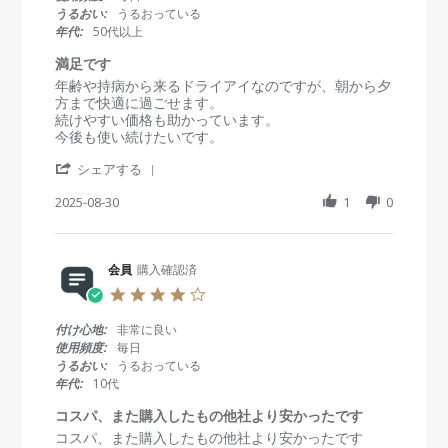
w
7
あ
t
うるおい:
うるおっている
b
O
あ
a
年代:
50代以上
y
c
r
会
t
r
満足です
員
2
a
R
r
年齢や持病から来るドライアイなのですが、朝から夕
o
0
t
e
e
方まで快適に過ごせます。
n
2
i
v
v
続けやすい価格も助かっています。
2
5
n
i
i
今後も使い続けたいです。
7
g
e
e
O
'
w
w
シェアする
c
S
b
s
t
h
2025-08-30
1
0
y
t
2
a
会
a
0
r
員
t
2
e
o
i
5
R
会員
購入確認済
n
n
e
3
g
4
v
0
満
.
i
A
足
0
付け心地:
非常に良い
e
u
で
s
使用頻度:
毎日
w
g
す
t
うるおい:
うるおっている
b
2
a
年代:
10代
y
0
r
会
2
r
コスパ、また購入したもの他社より安かったです
員
5
a
R
r
コスパ、また購入したもの他社より安かったです
o
t