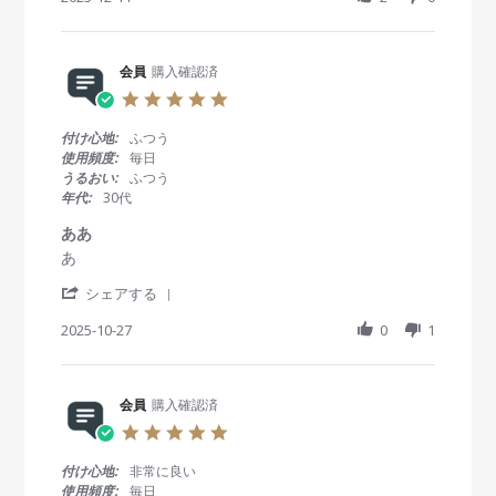
a
1
g
r
1
乾
e
D
く
R
会員
購入確認済
e
や
e
c
す
5
v
2
い
.
i
0
0
付け心地:
ふつう
e
2
s
使用頻度:
毎日
w
5
t
うるおい:
ふつう
b
a
年代:
30代
y
r
会
r
ああ
員
a
R
r
あ
o
t
e
e
n
i
'
v
v
シェアする
1
n
S
i
i
1
g
h
2025-10-27
0
1
e
e
D
a
w
w
e
r
b
s
c
e
y
t
2
R
会員
購入確認済
会
a
0
e
員
t
2
5
v
o
i
5
.
i
n
n
0
付け心地:
非常に良い
e
2
g
s
使用頻度:
毎日