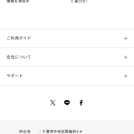
情報を発信中
と選び方）
ご利用ガイド
初めての方へ
会社について
ご利用ガイド
会社概要
お支払い方法、配送について
サポート
店舗情報
返品について
お客様サポート
特定商取引法に基づく表示
ポイントについて
お問い合わせ
プライバシーポリシー
サイトマップ
ご利用規約
所在地
千葉市中央区問屋町6-8