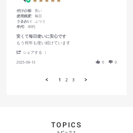
v
o
i
.
り
i
n
n
0
安
付け心地:
良い
e
2
g
s
か
使用頻度:
毎日
w
6
良
t
っ
うるおい:
ふつう
b
J
か
a
た
年代:
40代
y
u
っ
r
で
会
l
た
r
す
安くて毎日使いに安心です
員
2
a
R
r
もう何年も使い続けています
o
0
t
e
e
n
2
i
'
v
v
シェアする
2
5
n
S
i
i
6
g
h
2025-06-13
0
0
e
e
J
a
w
w
u
r
b
s
l
e
y
t
2
1
2
3
R
会
a
0
e
員
t
2
v
o
i
5
i
n
n
e
1
g
w
3
安
b
J
く
y
u
て
会
n
毎
TOPICS
員
2
日
o
トピックス