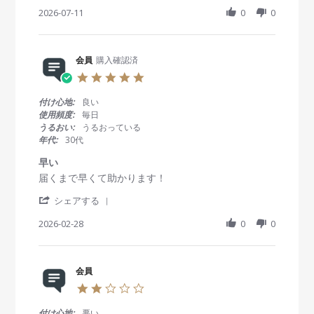
S
w
w
h
2026-07-11
0
0
b
s
a
y
t
r
会
a
e
員
t
R
会員
購入確認済
o
i
e
n
n
5
v
1
g
.
i
1
私
0
付け心地:
良い
e
J
に
s
使用頻度:
毎日
w
u
は
t
うるおい:
うるおっている
b
l
あ
a
年代:
30代
y
2
わ
r
会
0
な
r
早い
員
2
か
a
R
r
届くまで早くて助かります！
o
6
っ
t
e
e
n
た
i
'
v
v
シェアする
1
。
n
S
i
i
1
g
h
2026-02-28
0
0
e
e
J
a
w
w
u
r
b
s
l
e
y
t
2
R
会員
会
a
0
e
員
t
2
2
v
o
i
6
.
i
n
n
0
付け心地:
悪い