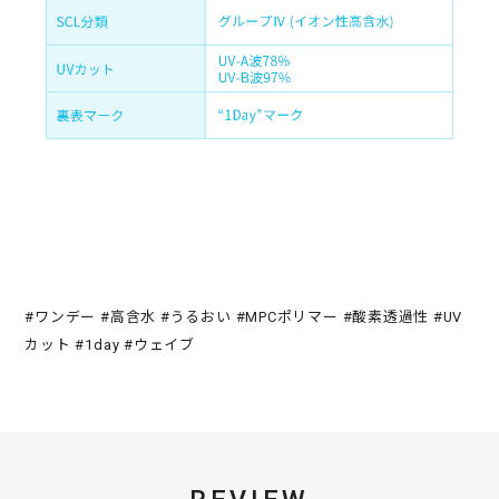
#ワンデー #高含水 #うるおい #MPCポリマー #酸素透過性 #UV
カット #1day #ウェイブ