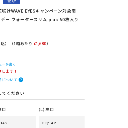
咲けWAVE EYESキャンペーン対象商
デー ウォータースリム plus 60枚入り
税込）
（1箱あたり:
¥1,680
）
ューを書く
けします！
目について
してください
 右目
(L) 左目
/14.2
8.8/14.2