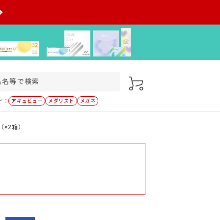
ド：
アキュビュー
メダリスト
メガネ
（×2箱）