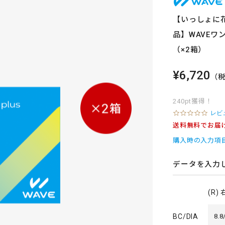
【いっしょに花
品】WAVEワン
（×2箱）
¥6,720
（
240pt獲得！
0
レビ
.
送料無料でお届
0
s
購入時の入力項
t
a
r
データを入力
r
a
t
(R)
i
n
g
BC/DIA
8.8