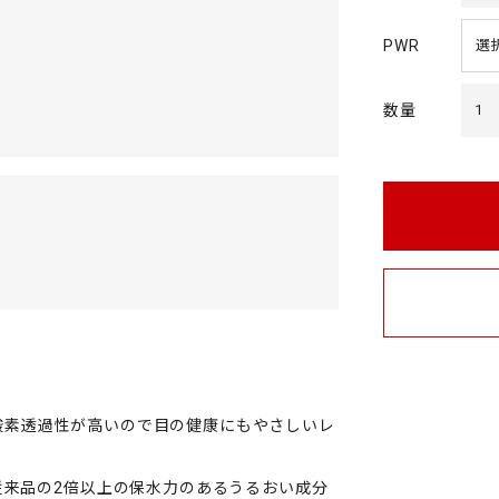
PWR
数量
1
は、酸素透過性が高いので目の健康にもやさしいレ
従来品の2倍以上の保水力のあるうるおい成分