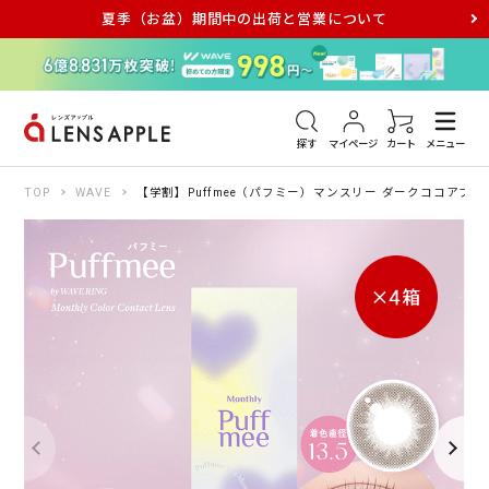
夏季（お盆）期間中の出荷と営業について
アキュビュー
メダリスト
メガネ
探す
マイページ
カート
メニュー
TOP
WAVE
【学割】Puffmee（パフミー）マンスリー ダークココアブラ