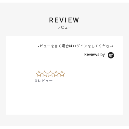
REVIEW
レビュー
レビューを書く場合は
ログイン
をしてください
Reviews by
0
.
0 レビュー
0
s
t
a
r
r
a
t
i
n