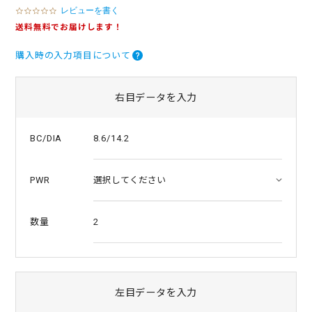
レビューを書く
0
.
送料無料でお届けします！
0
s
購入時の入力項目について
t
a
r
r
右目データを入力
a
t
i
8.6/14.2
BC/DIA
n
g
PWR
2
数量
左目データを入力