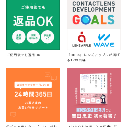
ご使用後でも返品OK
『CDGs』レンズアップルが掲げ
る17の目標
公式キャラクター「レン」がお
コンタクト社長こと吉田忠史初