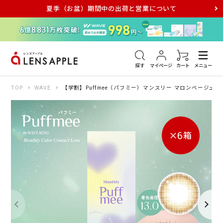
夏季（お盆）期間中の出荷と営業について
アキュビュー
メダリスト
メガネ
探す
マイページ
カート
メニュー
TOP
WAVE
【学割】Puffmee（パフミー）マンスリー マロンベージュ 2