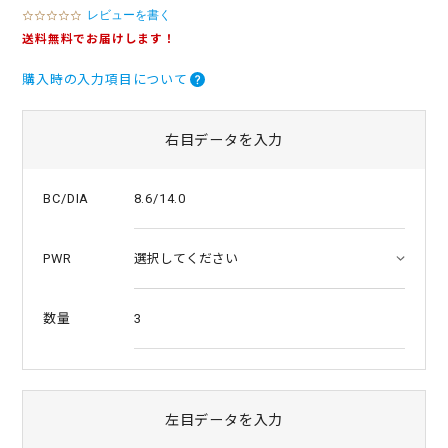
レビューを書く
0
.
送料無料でお届けします！
0
s
購入時の入力項目について
t
a
r
r
右目データを入力
a
t
i
8.6/14.0
BC/DIA
n
g
PWR
3
数量
左目データを入力