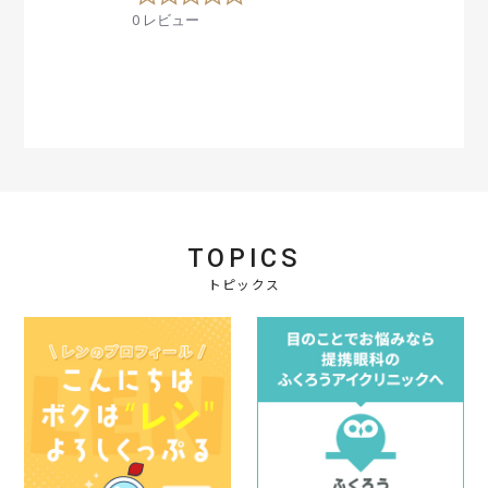
.
0 レビュー
0
s
t
a
r
r
a
t
i
n
g
TOPICS
トピックス