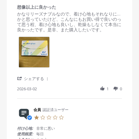
r
会
2
使
r
想像以上に良かった
員
0
い
a
R
r
かなりリーズナブルなので、着け心地もそれなりに…
o
2
捨
t
e
e
かと思っていたけど、こんなにもお買い得で良いのっ
n
6
て
i
v
v
て思う程、着け心地も良いし、乾燥もしなくて本当に
4
コ
n
i
i
良かったです。是非、また購入したいです。
M
ン
g
e
e
a
タ
w
w
r
ク
b
s
2
ト
y
t
0
会
a
2
員
t
6
o
i
n
n
2
g
'
シェアする
M
想
S
a
像
h
2026-03-02
1
0
r
以
a
2
上
r
0
に
e
2
良
R
会員
認証済ユーザー
6
か
e
1
っ
v
.
た
i
0
付け心地:
非常に悪い
e
s
使用頻度:
毎日
w
t