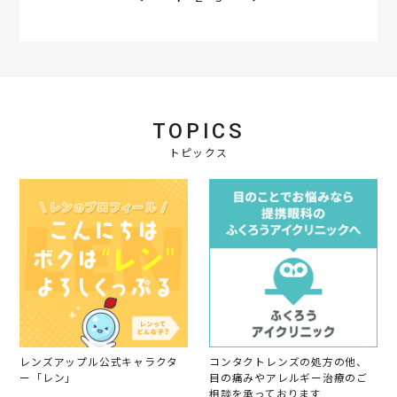
R
会
a
0
e
員
t
2
v
o
i
6
i
n
n
e
1
g
w
2
エ
b
D
ア
y
e
ス
会
c
リ
TOPICS
員
2
ム
o
トピックス
0
2
n
2
w
1
5
e
2
e
D
k
e
c
2
0
2
5
レンズアップル公式キャラクタ
コンタクトレンズの処方の他、
ー「レン」
目の痛みやアレルギー治療のご
相談を承っております