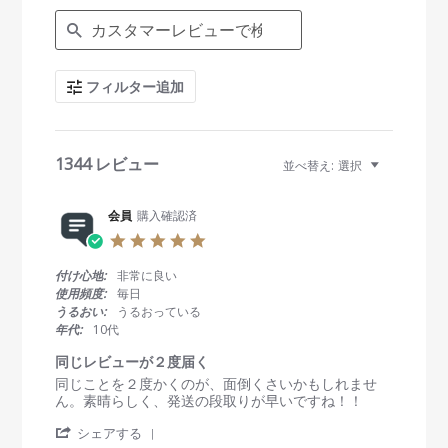
S
e
a
r
c
フィルター追加
h
R
e
v
i
1344 レビュー
並べ替え:
選択
e
w
s
会員
購入確認済
5
.
0
付け心地:
非常に良い
s
使用頻度:
毎日
t
うるおい:
うるおっている
a
年代:
10代
r
r
同じレビューが２度届く
a
R
r
同じことを２度かくのが、面倒くさいかもしれませ
t
e
e
ん。素晴らしく、発送の段取りが早いですね！！
i
v
v
n
'
i
i
シェアする
g