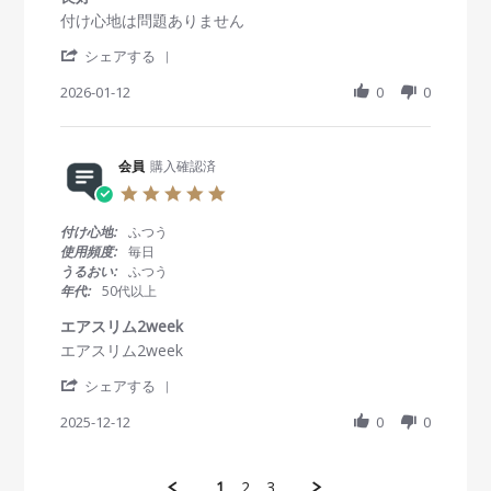
員
2
か
a
R
r
付け心地は問題ありません
o
0
っ
t
e
e
n
2
た
i
'
v
v
シェアする
3
6
で
n
S
i
i
1
す
g
h
2026-01-12
0
0
e
e
J
。
a
w
w
a
r
b
s
n
e
y
t
2
R
会員
購入確認済
会
a
0
e
員
t
2
5
v
o
i
6
.
i
n
n
0
付け心地:
ふつう
e
1
g
s
使用頻度:
毎日
w
2
良
t
うるおい:
ふつう
b
J
好
a
年代:
50代以上
y
a
r
会
n
r
エアスリム2week
員
2
a
R
r
エアスリム2week
o
0
t
e
e
n
2
i
'
v
v
シェアする
1
6
n
S
i
i
2
g
h
2025-12-12
0
0
e
e
J
a
w
w
a
r
b
s
n
e
y
t
2
1
2
3