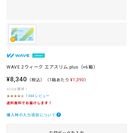
WAVE 2ウィーク エアスリム plus（×6箱）
¥8,340
（税込）
（1箱あたり:
¥1,390
）
420pt獲得！
1344 レビュー
4
.
送料無料でお届けします！
4
s
購入時の入力項目について
t
a
r
r
右目データを入力