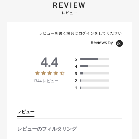
REVIEW
レビュー
レビューを書く場合は
ログイン
をしてください
Reviews by
4.4
5
4
4
3
.
1344 レビュー
2
4
s
1
t
a
r
r
レビュー
a
t
i
レビューのフィルタリング
n
g