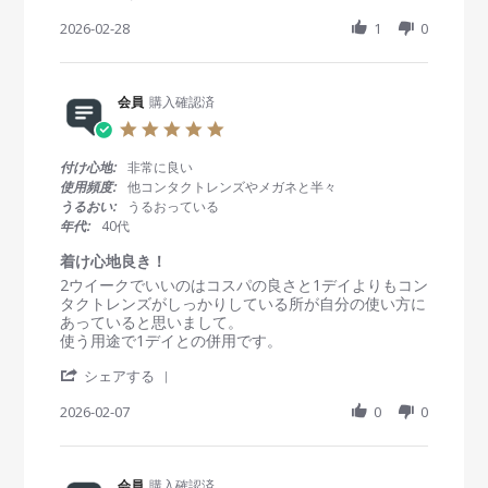
g
S
e
e
F
h
2026-02-28
1
0
w
w
e
a
b
s
b
r
y
t
2
e
会
a
0
R
会員
購入確認済
員
t
2
e
o
i
6
5
v
n
n
.
i
2
g
0
付け心地:
非常に良い
e
8
快
s
使用頻度:
他コンタクトレンズやメガネと半々
w
F
適
t
うるおい:
うるおっている
b
e
a
年代:
40代
y
b
r
会
2
r
着け心地良き！
員
0
a
R
r
2ウイークでいいのはコスパの良さと1デイよりもコン
o
2
t
e
e
タクトレンズがしっかりしている所が自分の使い方に
n
6
i
v
v
あっていると思いまして。
2
n
i
i
使う用途で1デイとの併用です。
8
g
e
e
F
'
w
w
シェアする
e
S
b
s
b
h
2026-02-07
0
0
y
t
2
a
会
a
0
r
員
t
2
e
o
i
6
R
会員
購入確認済
n
n