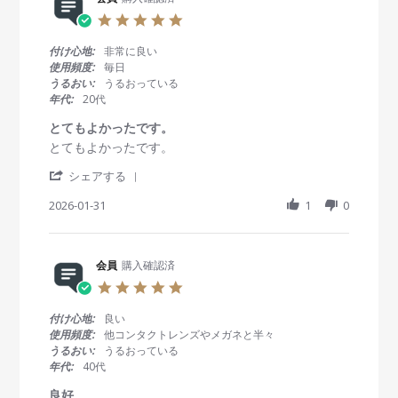
e
7
g
5
v
F
着
.
i
e
け
0
付け心地:
非常に良い
e
b
心
s
使用頻度:
毎日
w
2
地
t
うるおい:
うるおっている
b
0
良
a
年代:
20代
y
2
き
r
会
6
！
r
とてもよかったです。
員
a
R
r
とてもよかったです。
o
t
e
e
n
i
'
v
v
シェアする
7
n
S
i
i
F
g
h
2026-01-31
1
0
e
e
e
a
w
w
b
r
b
s
2
e
y
t
0
R
会員
購入確認済
会
a
2
e
員
t
6
5
v
o
i
.
i
n
n
0
付け心地:
良い
e
3
g
s
使用頻度:
他コンタクトレンズやメガネと半々
w
1
と
t
うるおい:
うるおっている
b
J
て
a
年代:
40代
y
a
も
r
会
n
よ
r
良好