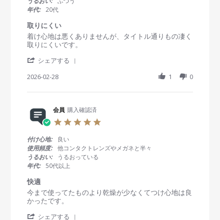
うるおい:
ふつう
b
a
年代:
20代
y
r
会
r
取りにくい
員
a
R
r
着け心地は悪くありませんが、タイトル通りもの凄く
o
t
e
e
取りにくいです。
n
i
v
v
2
n
'
i
i
シェアする
M
g
S
e
e
a
h
2026-02-28
1
0
w
w
r
a
b
s
2
r
y
t
0
e
会
a
2
R
会員
購入確認済
員
t
6
e
o
i
5
v
n
n
.
i
2
g
0
付け心地:
良い
e
8
取
s
使用頻度:
他コンタクトレンズやメガネと半々
w
F
り
t
うるおい:
うるおっている
b
e
に
a
年代:
50代以上
y
b
く
r
会
2
い
r
快適
員
0
a
R
r
今まで使ってたものより乾燥が少なくてつけ心地は良
o
2
t
e
e
かったです。
n
6
i
v
v
2
n
'
i
i
シェアする
8