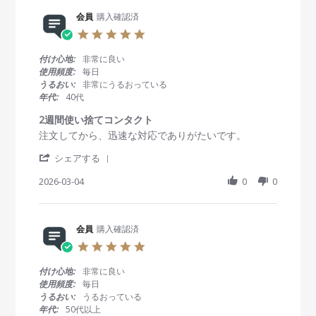
e
7
g
R
会員
購入確認済
M
ス
e
a
ピ
5
v
r
ー
.
i
2
デ
0
付け心地:
非常に良い
e
0
ィ
s
使用頻度:
毎日
w
2
ー
t
うるおい:
非常にうるおっている
b
6
な
a
年代:
40代
y
対
r
会
応
r
2週間使い捨てコンタクト
員
a
R
r
注文してから、迅速な対応でありがたいです。
o
t
e
e
n
i
'
v
v
シェアする
7
n
S
i
i
M
g
h
2026-03-04
0
0
e
e
a
a
w
w
r
r
b
s
2
e
y
t
0
R
会員
購入確認済
会
a
2
e
員
t
6
5
v
o
i
.
i
n
n
0
付け心地:
非常に良い
e
4
g
s
使用頻度:
毎日
w
M
2
t
うるおい:
うるおっている
b
a
週
a
年代:
50代以上
y
r
間