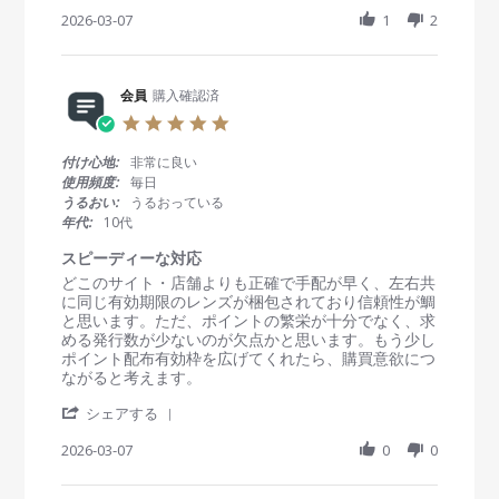
S
e
e
h
2026-03-07
1
2
w
w
a
b
s
r
y
t
e
会
a
R
会員
購入確認済
員
t
e
o
i
5
v
n
n
.
i
7
g
0
付け心地:
非常に良い
e
M
同
s
使用頻度:
毎日
w
a
じ
t
うるおい:
うるおっている
b
r
レ
a
年代:
10代
y
2
ビ
r
会
0
ュ
r
スピーディーな対応
員
2
ー
a
R
r
どこのサイト・店舗よりも正確で手配が早く、左右共
o
6
が
t
e
e
に同じ有効期限のレンズが梱包されており信頼性が鯛
n
２
i
v
v
と思います。ただ、ポイントの繁栄が十分でなく、求
7
度
n
i
i
める発行数が少ないのが欠点かと思います。もう少し
M
届
g
e
e
ポイント配布有効枠を広げてくれたら、購買意欲につ
a
く
w
w
ながると考えます。
r
b
s
2
'
y
t
シェアする
0
S
会
a
2
h
2026-03-07
0
0
員
t
6
a
o
i
r
n
n