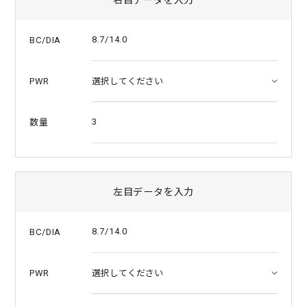
a
t
i
8.7/14.0
BC/DIA
n
g
PWR
3
数量
左目データを入力
8.7/14.0
BC/DIA
PWR