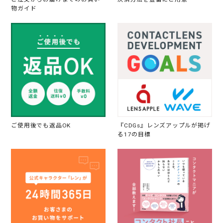
物ガイド
ご使用後でも返品OK
『CDGs』レンズアップルが掲げ
る17の目標