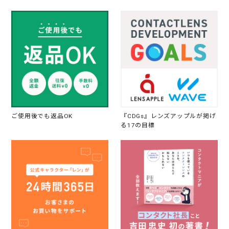
ご使用後でも返品OK
『CDGs』レンズアップルが掲げ
る17の目標