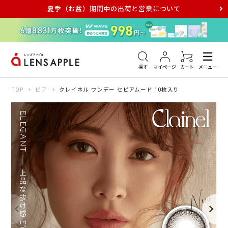
夏季（お盆）期間中の出荷と営業について
アキュビュー
メダリスト
メガネ
探す
マイページ
カート
メニュー
TOP
ピア
クレイネル ワンデー セピアムード 10枚入り