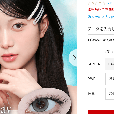
0
レビ
.
送料無料でお届
0
s
購入時の入力項
t
a
r
データを入力
r
a
1箱のみご購入の
t
i
n
(R)
g
BC/DIA
8.6
PWR
数量