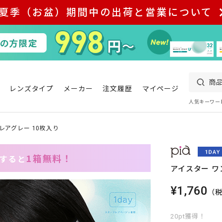
夏季（お盆）期間中の出荷と営業について
レンズタイプ
メーカー
注文履歴
マイページ
人気キーワー
レアグレー 10枚入り
1箱無料！
入すると
アイスター ワ
¥1,760
（
20pt獲得！