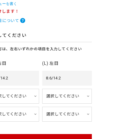
ューを書く
けします！
目について
してください
方は、左右いずれかの項目を入力してください
 右目
(L) 左目
/14.2
8.6/14.2