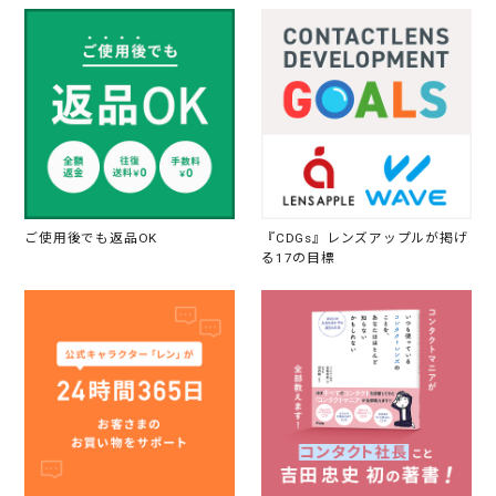
ご使用後でも返品OK
『CDGs』レンズアップルが掲げ
る17の目標