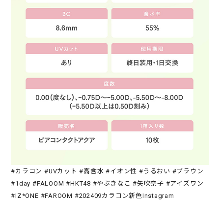
#カラコン #UVカット #高含水 #イオン性 #うるおい #ブラウン
#1day #FALOOM #HKT48 #やぶきなこ #矢吹奈子 #アイズワン
#IZ*ONE #FAROOM #202409カラコン新色Instagram