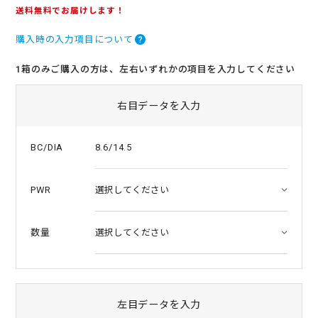
.
送料無料でお届けします！
0
s
購入時の入力項目について
t
a
r
1箱のみご購入の方は、左右いずれかの項目を入力してください
r
a
t
右目データを入力
i
n
g
8.6/14.5
BC/DIA
PWR
数量
左目データを入力