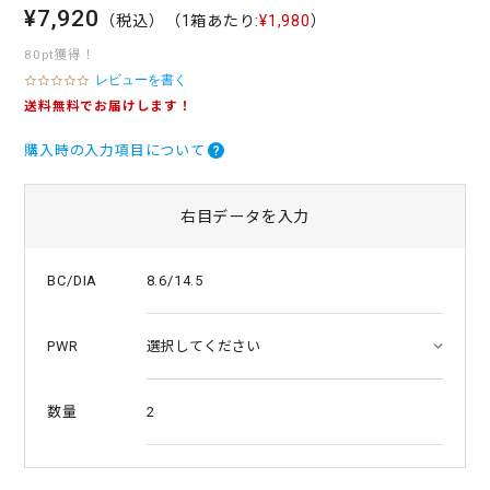
¥7,920
（税込）
（1箱あたり:
¥1,980
）
80pt獲得！
レビューを書く
0
.
送料無料でお届けします！
0
s
購入時の入力項目について
t
a
r
r
右目データを入力
a
t
i
8.6/14.5
BC/DIA
n
g
PWR
2
数量