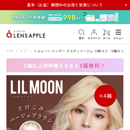
夏季（お盆）期間中の出荷と営業について
アキュビュー
メダリスト
メガネ
探す
マイページ
カート
メニュー
TOP
ピア
リルムーン ワンデー ラスティベージュ 10枚入り（4箱セット
1箱無料！
3箱以上同時購入すると