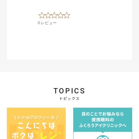
0
.
0 レビュー
0
s
t
a
r
r
a
t
i
n
g
TOPICS
トピックス