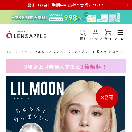
夏季（お盆）期間中の出荷と営業について
アキュビュー
メダリスト
メガネ
探す
マイページ
カート
メニュー
TOP
ピア
リルムーン ワンデー ラスティグレー 10枚入り（2箱セット）
1箱無料！
3箱以上同時購入すると