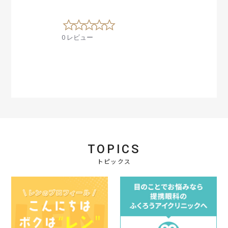
0
.
0 レビュー
0
s
t
a
r
r
a
t
i
n
g
TOPICS
トピックス