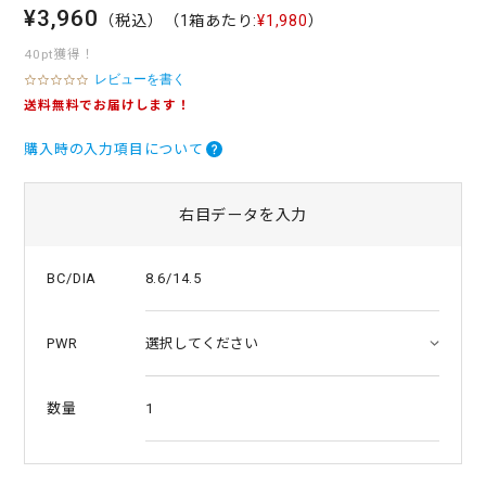
¥3,960
（税込）
（1箱あたり:
¥1,980
）
40pt獲得！
レビューを書く
0
.
送料無料でお届けします！
0
s
購入時の入力項目について
t
a
r
r
右目データを入力
a
t
i
8.6/14.5
BC/DIA
n
g
PWR
1
数量