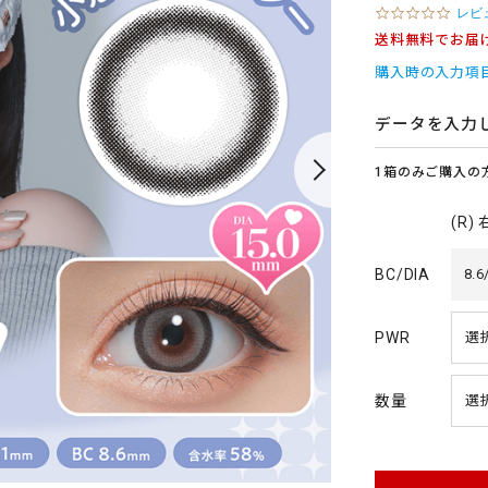
0
レビ
.
送料無料でお届
0
s
購入時の入力項
t
a
r
データを入力
r
a
1箱のみご購入の
t
i
n
(R)
g
BC/DIA
8.6
PWR
数量