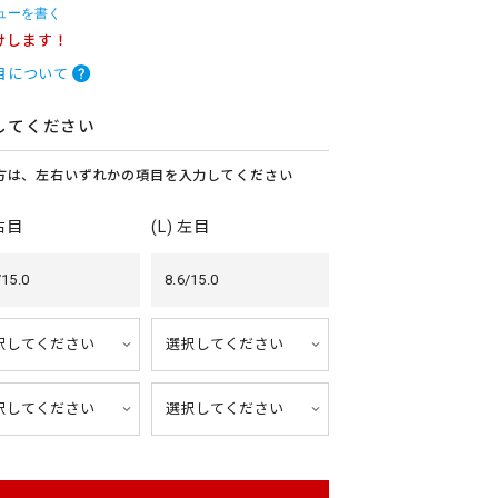
ューを書く
けします！
目について
してください
方は、左右いずれかの項目を入力してください
 右目
(L) 左目
/15.0
8.6/15.0