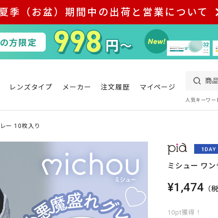
夏季（お盆）期間中の出荷と営業について
レンズタイプ
メーカー
注文履歴
マイページ
人気キーワー
レー 10枚入り
ミシュー ワン
¥1,474
（
10pt獲得！