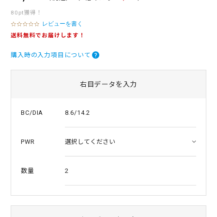
80pt獲得！
レビューを書く
0
.
送料無料でお届けします！
0
s
購入時の入力項目について
t
a
r
r
右目データを入力
a
t
i
8.6/14.2
BC/DIA
n
g
PWR
2
数量