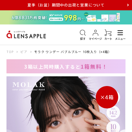
夏季（お盆）期間中の出荷と営業について
アキュビュー
メダリスト
メガネ
探す
マイページ
カート
メニュー
TOP
ピア
モラク ワンデー バブルブルー 10枚入り（×4箱）
1箱無料！
3箱以上同時購入すると