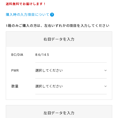
.
送料無料でお届けします！
0
s
購入時の入力項目について
t
a
r
1箱のみご購入の方は、左右いずれかの項目を入力してください
r
a
t
右目データを入力
i
n
g
8.6/14.5
BC/DIA
PWR
数量
左目データを入力