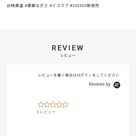
谷映美里 #齋藤なぎさ #イコラブ #202503新発売
REVIEW
レビュー
レビューを書く場合は
ログイン
をしてください
Reviews by
0
.
0 レビュー
0
s
t
a
r