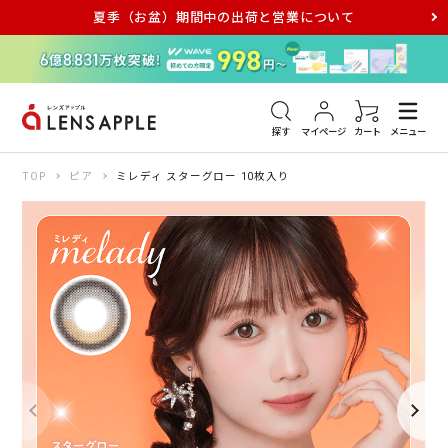
夏季（お盆）期間中の出荷と営業について
アキュビュー
メダリスト
メガネ
探す
マイページ
カート
メニュー
TOP
ピア
ミレディ スターグロー 10枚入り