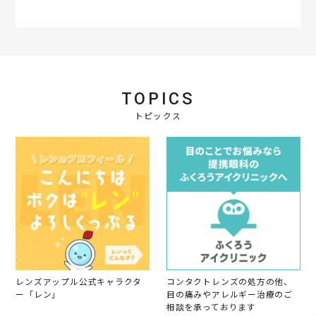
r
a
t
i
n
g
TOPICS
トピックス
レンズアップル公式キャラクタ
コンタクトレンズの処方の他、
ー「レン」
目の痛みやアレルギー治療のご
相談を承っております