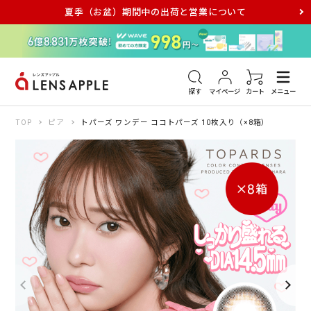
夏季（お盆）期間中の出荷と営業について
アキュビュー
メダリスト
メガネ
探す
マイページ
カート
メニュー
TOP
ピア
トパーズ ワンデー ココトパーズ 10枚入り（×8箱）