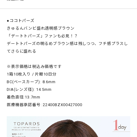
●ココトパーズ
きゅるんバンビ盛れ透明感ブラウン
「デートトパーズ」ファンも必見！？
デートトパーズの明るめブラウン感は残しつつ、フチ感プラスし
てさらに盛れる
※表示価格は税込み価格です
1箱10枚入り / 片眼10日分
BC(ベースカーブ): 8.6mm
DIA(レンズ径): 14.5mm
着色直径:13.7mm
医療機器承認番号: 22400BZX00427000