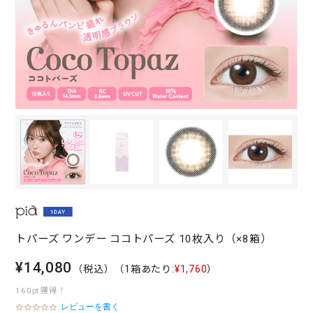
トパーズ ワンデー ココトパーズ 10枚入り（×8箱）
¥14,080
（税込）
（1箱あたり:
¥1,760
）
160pt獲得！
レビューを書く
0