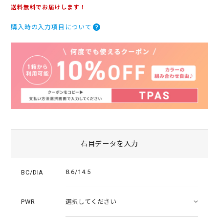
.
送料無料でお届けします！
0
s
購入時の入力項目について
t
a
r
r
a
t
i
n
g
右目データを入力
8.6/14.5
BC/DIA
PWR