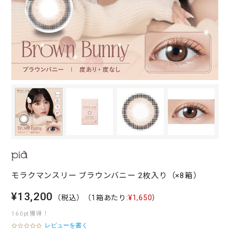
モラクマンスリー ブラウンバニー 2枚入り（×8箱）
¥13,200
（税込）
（1箱あたり:
¥1,650
）
160pt獲得！
レビューを書く
0