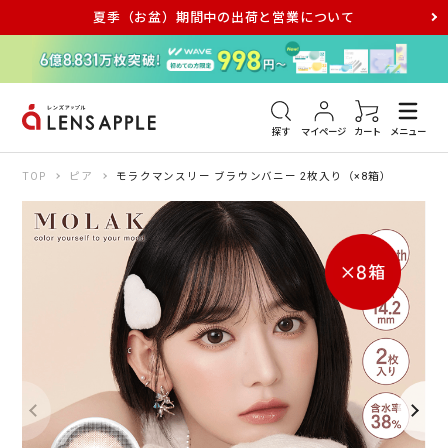
夏季（お盆）期間中の出荷と営業について
アキュビュー
メダリスト
メガネ
探す
マイページ
カート
メニュー
TOP
ピア
モラクマンスリー ブラウンバニー 2枚入り（×8箱）