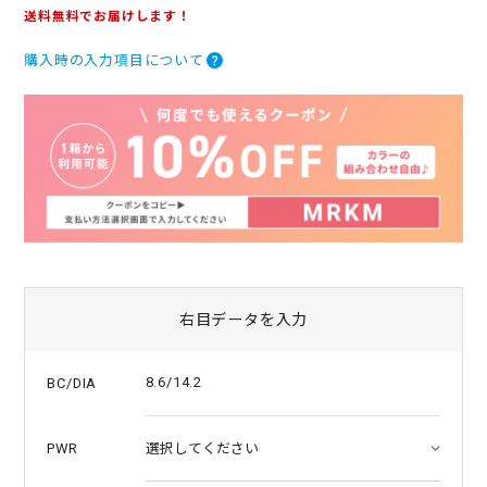
.
送料無料でお届けします！
0
s
購入時の入力項目について
t
a
r
r
a
t
i
n
g
右目データを入力
8.6/14.2
BC/DIA
PWR