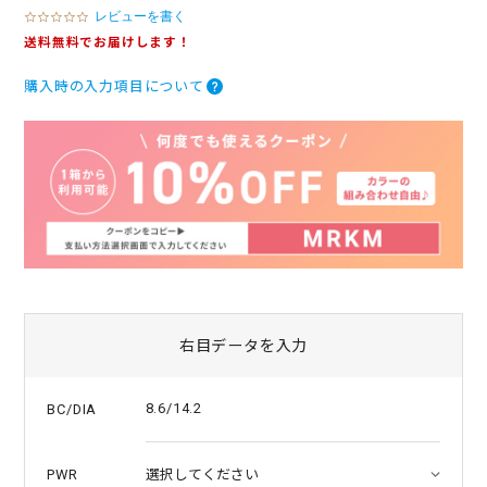
レビューを書く
0
.
送料無料でお届けします！
0
s
購入時の入力項目について
t
a
r
r
a
t
i
n
g
右目データを入力
8.6/14.2
BC/DIA
PWR