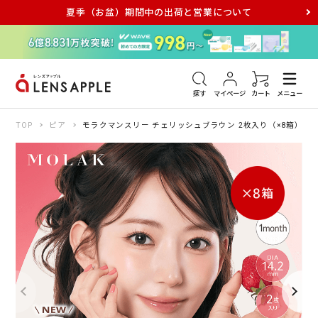
夏季（お盆）期間中の出荷と営業について
アキュビュー
メダリスト
メガネ
探す
マイページ
カート
メニュー
TOP
ピア
モラクマンスリー チェリッシュブラウン 2枚入り（×8箱）