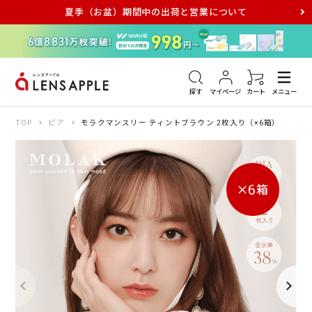
夏季（お盆）期間中の出荷と営業について
アキュビュー
メダリスト
メガネ
探す
マイページ
カート
メニュー
TOP
ピア
モラクマンスリー ティントブラウン 2枚入り（×6箱）