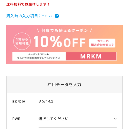
.
送料無料でお届けします！
0
s
購入時の入力項目について
t
a
r
r
a
t
i
n
g
右目データを入力
8.6/14.2
BC/DIA
PWR