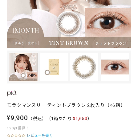
モラクマンスリー ティントブラウン 2枚入り（×6箱）
¥9,900
（税込）
（1箱あたり:
¥1,650
）
120pt獲得！
レビューを書く
0