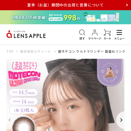
夏季（お盆）期間中の出荷と営業について
アキュビュー
メダリスト
メガネ
探す
マイページ
カート
メニュー
TOP
株式会社スウィート
超モテコン ウルトラワンデー 超盛れリングベー