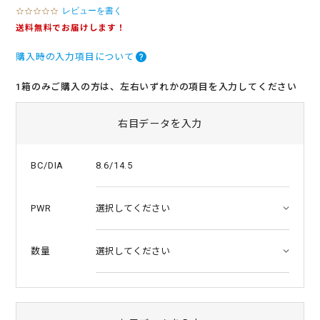
レビューを書く
0
.
送料無料でお届けします！
0
s
購入時の入力項目について
t
a
r
1箱のみご購入の方は、左右いずれかの項目を入力してください
r
a
t
右目データを入力
i
n
g
8.6/14.5
BC/DIA
PWR
数量