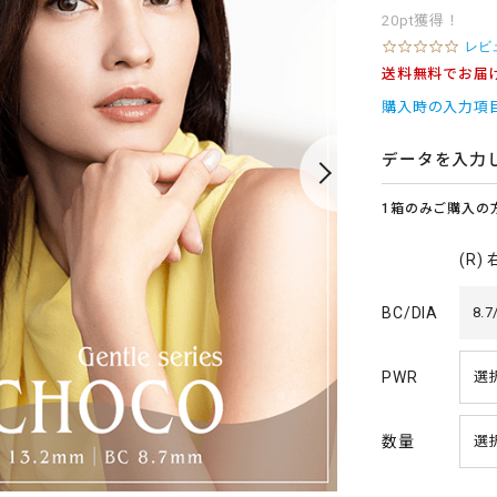
20pt獲得！
0
レビ
.
送料無料でお届
0
s
購入時の入力項
t
a
r
データを入力
r
a
1箱のみご購入の
t
i
n
(R)
g
BC/DIA
8.7
PWR
数量