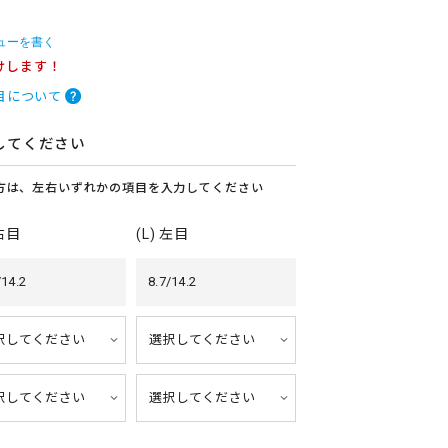
ューを書く
けします！
目について
してください
方は、左右いずれかの項目を入力してください
 右目
(L) 左目
/14.2
8.7/14.2