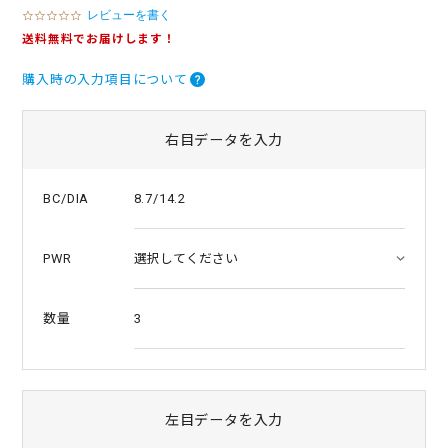
レビューを書く
0
.
送料無料でお届けします！
0
s
購入時の入力項目について
t
a
r
r
右目データを入力
a
t
i
8.7/14.2
BC/DIA
n
g
PWR
3
数量
左目データを入力