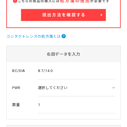
a
t
i
n
g
コンタクトレンズの処方箋とは
右目データを入力
8.7/14.0
BC/DIA
PWR
1
数量