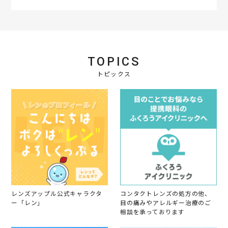
a
t
i
n
g
TOPICS
トピックス
レンズアップル公式キャラクタ
コンタクトレンズの処方の他、
ー「レン」
目の痛みやアレルギー治療のご
相談を承っております