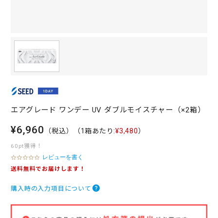
エアグレード ワンデー UV ダブルモイスチャー（×2箱）
¥6,960
（税込）
（1箱あたり:
¥3,480
）
60pt獲得！
レビューを書く
0
.
送料無料でお届けします！
0
s
購入時の入力項目について
t
a
r
r