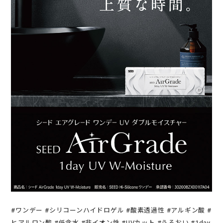
#ワンデー #シリコーンハイドロゲル #酸素透過性 #アルギン酸 #
ヒアルロン酸 #低含水 #非イオン性 #UVカット #うるおい #1day