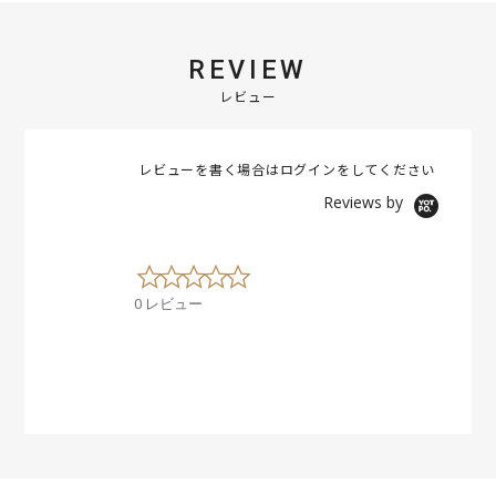
REVIEW
レビュー
レビューを書く場合は
ログイン
をしてください
Reviews by
0
.
0 レビュー
0
s
t
a
r
r
a
t
i
n
g