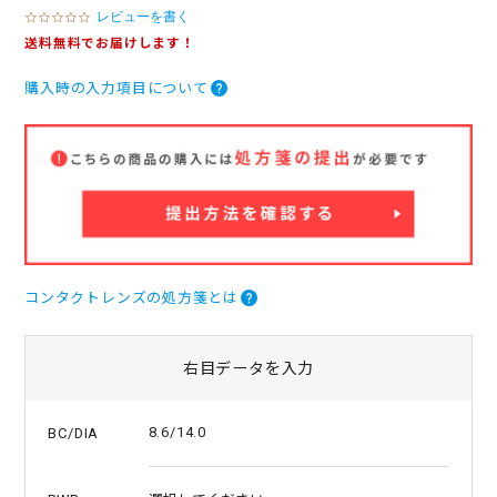
レビューを書く
0
.
送料無料でお届けします！
0
s
購入時の入力項目について
t
a
r
r
a
t
i
n
g
コンタクトレンズの処方箋とは
右目データを入力
8.6/14.0
BC/DIA