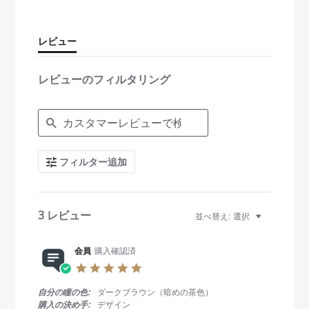
t
a
r
r
レビュー
a
t
i
レビューのフィルタリング
n
g
S
e
a
r
c
フィルター追加
h
R
e
v
i
3 レビュー
並べ替え:
選択
e
w
s
会員
購入確認済
5
.
0
自分の瞳の色:
ダークブラウン（暗めの茶色）
s
購入の決め手:
デザイン