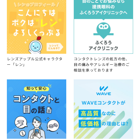
o
2
n
0
2
4
M
a
y
2
0
2
0
レンズアップル公式キャラクタ
コンタクトレンズの処方の他、
ー「レン」
目の痛みやアレルギー治療のご
相談を承っております