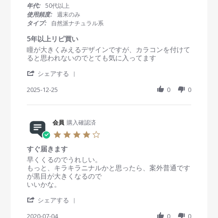
t
年代:
50代以上
a
使用頻度:
週末のみ
r
タイプ:
自然派ナチュラル系
r
a
5年以上リピ買い
t
R
r
瞳が大きくみえるデザインですが、カラコンを付けて
i
e
e
ると思われないのでとても気に入ってます
n
v
v
g
'
i
i
シェアする
S
e
e
h
2025-12-25
0
0
w
w
a
b
s
r
y
t
e
会
a
R
会員
購入確認済
員
t
e
o
i
4
v
n
n
.
i
2
g
すぐ届きます
0
e
5
5
s
R
r
早くくるのでうれしい。
w
D
年
t
e
e
もっと、キラキラニナルかと思ったら、案外普通です
b
e
以
a
v
v
が黒目が大きくなるので
y
c
上
r
i
i
いいかな。
会
2
リ
r
e
e
員
0
ピ
'
a
w
w
シェアする
o
2
買
S
t
b
s
n
5
い
h
2020-07-04
i
0
0
y
t