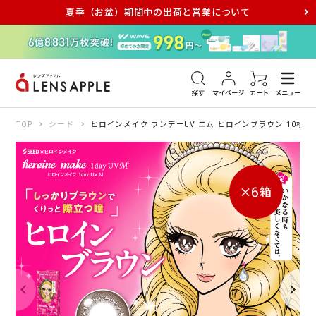
夏季（お盆）期間中の出荷と営業について
アキュビュー
メダリスト
メガネ
探す
マイページ
カート
メニュー
TOP
シード
ヒロインメイク ワンデーUV エム ヒロインブラウン 10枚入