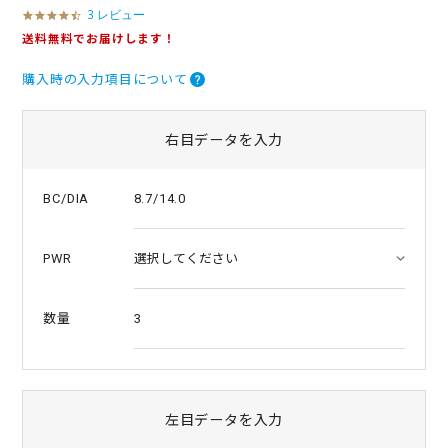
3 レビュー
4
.
送料無料でお届けします！
3
s
購入時の入力項目について
t
a
r
r
右目データを入力
a
t
i
8.7/14.0
BC/DIA
n
g
PWR
3
数量
左目データを入力