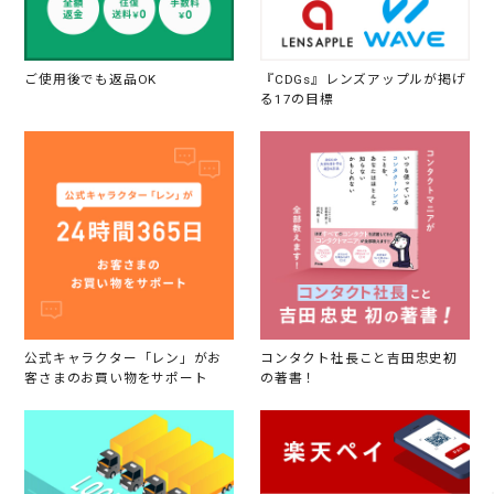
ご使用後でも返品OK
『CDGs』レンズアップルが掲げ
る17の目標
公式キャラクター「レン」がお
コンタクト社長こと吉田忠史初
客さまのお買い物をサポート
の著書！