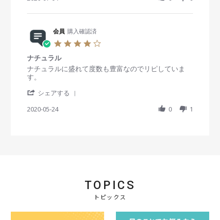
2
a
n
会
a
5
r
g
員
t
D
e
o
i
e
R
会員
購入確認済
n
n
c
e
4
g
4
2
v
J
す
.
0
i
u
ぐ
ナチュラル
0
2
e
l
届
s
R
r
ナチュラルに盛れて度数も豊富なのでリピしていま
5
w
2
き
t
e
e
す。
b
0
ま
a
v
v
y
2
す
'
r
i
i
シェアする
会
0
S
r
e
e
員
h
2020-05-24
a
0
1
w
w
o
a
t
b
s
n
r
i
y
t
4
e
n
会
a
J
R
g
員
t
u
e
o
i
l
v
n
n
2
i
2
g
0
e
4
ナ
2
TOPICS
w
M
チ
0
b
a
ュ
トピックス
y
y
ラ
会
2
ル
員
0