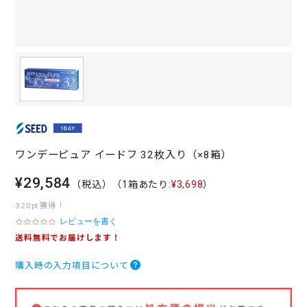
ワンデーピュア イードフ 32枚入り（×8箱）
¥29,584
（税込）
（1箱あたり:
¥3,698
）
320pt獲得！
レビューを書く
0
.
送料無料でお届けします！
0
s
購入時の入力項目について
t
a
r
r