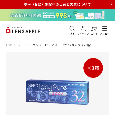
夏季（お盆）期間中の出荷と営業について
アキュビュー
メダリスト
メガネ
探す
マイページ
カート
メニュー
TOP
シード
ワンデーピュア イードフ 32枚入り（×8箱）