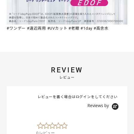
#ワンデー #遠近両用 #UVカット #老眼 #1day #高含水
REVIEW
レビュー
レビューを書く場合は
ログイン
をしてください
Reviews by
0
.
0 レビュー
0