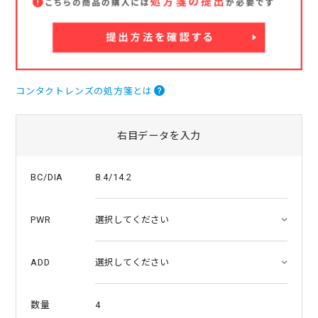
a
t
i
n
g
コンタクトレンズの処方箋とは
右目データを入力
8.4/14.2
BC/DIA
PWR
ADD
4
数量