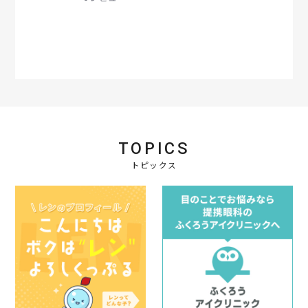
s
t
a
r
r
a
t
i
n
g
TOPICS
トピックス