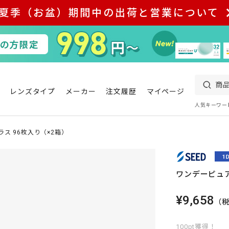
夏季（お盆）期間中の出荷と営業について
レンズタイプ
メーカー
注文履歴
マイページ
人気キーワー
ス 96枚入り（×2箱）
ワンデーピュア
¥9,658
（
100pt獲得！