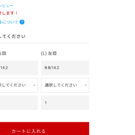
 レビュー
けします！
目について
してください
 右目
(L) 左目
/14.2
8.8/14.2
1
カートに入れる