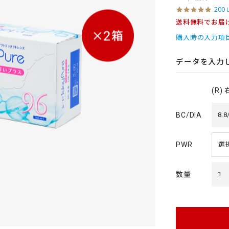
4
200
.
送料無料でお届
8
s
購入時の入力項
t
a
r
データを入力
r
a
t
(R)
i
n
g
BC/DIA
8.8
PWR
数量
1