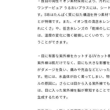
・独自の両性イオン素材採用により、汚れ
ワンデーピュア うるおいプラスには、シード
す。SIBはたんぱく質に似た構造を持つ素
とが特徴です。また、イオン性の高含水レ
れにくさ」や、低含水レンズの「乾燥のしに
は、温度の変化に強く破損しにくいので、
うことができます。
・目に有害な紫外線をカットするUVカット
紫外線は肌だけでなく、目にも大きな影響
がダメージを負い、痛みや充血などといっ
す。他には、水晶体が白く濁ってしまい、物
ルの原因に。さらには目から入る紫外線で
は、目に入った紫外線を脳が察知すること
生成するためです。