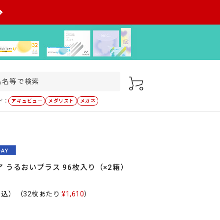
ド：
アキュビュー
メダリスト
メガネ
 うるおいプラス 96枚入り（×2箱）
税込）
（32枚あたり:
¥1,610
）